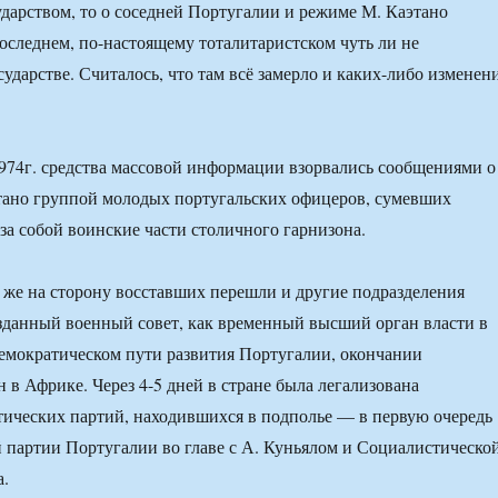
дарством, то о соседней Португалии и режиме М. Каэтано
последнем, по-настоящему тоталитаристском чуть ли не
ударстве. Считалось, что там всё замерло и каких-либо изменен
1974г. средства массовой информации взорвались сообщениями о
тано группой молодых португальских офицеров, сумевших
 за собой воинские части столичного гарнизона.
 же на сторону восставших перешли и другие подразделения
зданный военный совет, как временный высший орган власти в
демократическом пути развития Португалии, окончании
 в Африке. Через 4-5 дней в стране была легализована
тических партий, находившихся в подполье — в первую очередь
партии Португалии во главе с А. Куньялом и Социалистическо
а.