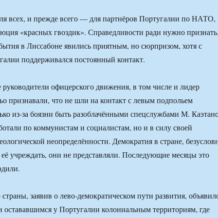
ля всех, и прежде всего — для партнёров Португалии по НАТО,
юция «красных гвоздик». Справедливости ради нужно признать
бытия в Лиссабоне явились приятным, но сюрпризом, хотя с
галии поддерживался постоянный контакт.
 руководители офицерского движения, в том числе и лидер
ьо признавали, что не шли на контакт с левым подпольем
лько из-за боязни быть разоблачёнными спецслужбами М. Каэтано
ботали по коммунистам и социалистам, но и в силу своей
еологической неопределённости. Демократия в стране, безуслов
ем её учреждать, они не представляли. Последующие месяцы это
рдили.
 страны, заявив о лево-демократическом пути развития, объявил
и остававшимся у Португалии колониальным территориям, где