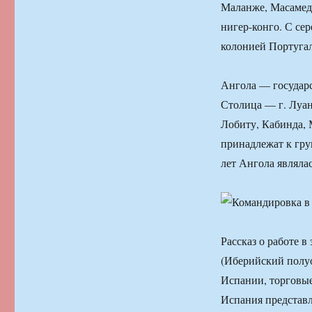
Маланже, Масамеди
нигер-конго. С се
колонией Португал
Ангола — государс
Столица — г. Луан
Лобиту, Кабинда, 
принадлежат к гру
лет Ангола являла
Рассказ о работе в
(Иберийский полуос
Испании, торговые
Испания представл