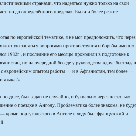
листическими странами, что надеяться нужно только на свои
ет, но до определённого предела». Были и более резкие
аботая по европейской тематике, я не мог предположить, что через
 вплотную заняться вопросами противостояния и борьбы именно 
лся 1982г., и последние его месяцы проходили в подготовке к
ганистан, но на очередной беседе у руководства вдруг был зада
 с европейским опытом работы — и в Афганистан, тем более —
о языка?».
л позднее, был задан не случайно, и буквально через несколько
шение о поездке в Анголу. Проблематика более знакома, не буде
 — кроме португальского в Анголе в ходу был французский и
й.