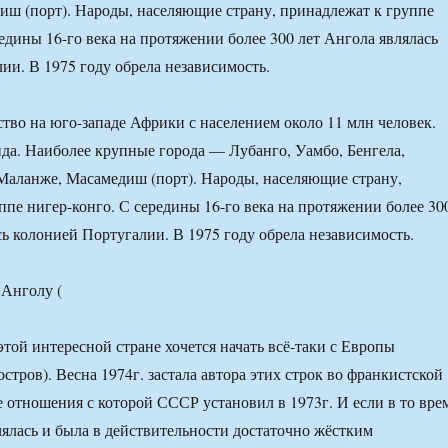
ш (порт). Народы, населяющие страну, принадлежат к группе
редины 16-го века на протяжении более 300 лет Ангола являлась
ии. В 1975 году обрела независимость.
тво на юго-западе Африки с населением около 11 млн человек.
да. Наиболее крупные города — Лубанго, Уамбо, Бенгела,
Маланже, Масамедиш (порт). Народы, населяющие страну,
ппе нигер-конго. С середины 16-го века на протяжении более 30
сь колонией Португалии. В 1975 году обрела независимость.
 этой интересной стране хочется начать всё-таки с Европы
тров). Весна 1974г. застала автора этих строк во франкистской
 отношения с которой СССР установил в 1973г. И если в то вре
ялась и была в действительности достаточно жёстким