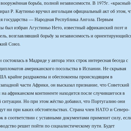
 вооружённая борьба, полной независимости. В 1975г. «красный
ирал Р. Каутиньо вручил ангольцам официальный акт об этом, ч
ия государства — Народная Республика Ангола. Первым
ы был избран Агустиньо Нето, известный африканский поэт и
ель, возглавлявший борьбу за независимость и ориентирующийс
ский Союз.
и состоялась в Мадриде у автора этих строк интересная беседа с
дипломатов американского посольства в Испании. Не скрывая
США крайне раздражены и обеспокоены происходящим в
западной части Африки, он высказал признание, что Советский
и на африканском континенте находится после случившегося в
ситуации. Но при этом жёстко добавил, что Португалию они
дут ни при каких обстоятельствах. Страна член НАТО и Северо-
к в соответствии с уставными документами применит силу, есл
оводство решит пойти по социалистическому пути. Будет