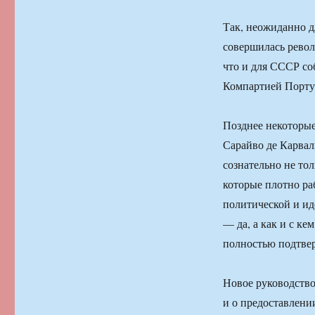
Так, неожиданно д
совершилась револ
что и для СССР со
Компартией Порту
Позднее некоторые
Сарайво де Карвал
сознательно не то
которые плотно ра
политической и ид
— да, а как и с к
полностью подтве
Новое руководство
и о предоставлени