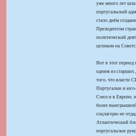
уже много лет шла
португальский адм
стало днём создан
Президентом стран
политический деят
целиком на Совет
Вот в этот период 
одним из старших 
того, что власти 
Португалии и юго-
Союз и в Европе, 
более выигрышной 
соцлагерю не отда
Атлантический бло
португальское рук