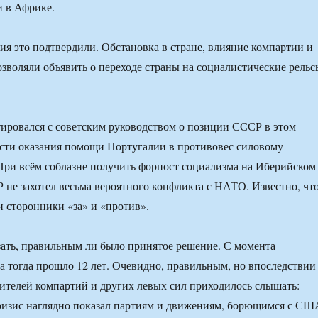
и в Африке.
я это подтвердили. Обстановка в стране, влияние компартии и
озволяли объявить о переходе страны на социалистические рельс
тировался с советским руководством о позиции СССР в этом
сти оказания помощи Португалии в противовес силовому
ри всём соблазне получить форпост социализма на Иберийском
 не захотел весьма вероятного конфликта с НАТО. Известно, чт
и сторонники «за» и «против».
зать, правильным ли было принятое решение. С момента
а тогда прошло 12 лет. Очевидно, правильным, но впоследствии
вителей компартий и других левых сил приходилось слышать:
ризис наглядно показал партиям и движениям, борющимся с СШ