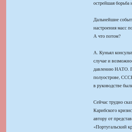
острейшая борьба 
Дальнейшие событи
настроения масс п
А что потом?
А. Куньял консуль
случае и возможно
давлению НАТО. П
полуострове, СССР
в руководстве был
Сейчас трудно ска
Карибского кризис
автору от предста
«Португальский к