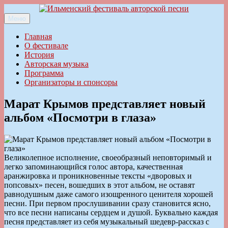
Перейти
к
Меню
Ильменский фестиваль авторской песни
содержимому
Главная
О фестивале
История
Авторская музыка
Программа
Организаторы и спонсоры
Марат Крымов представляет новый
альбом «Посмотри в глаза»
Великолепное исполнение, своеобразный неповторимый и
легко запоминающийся голос автора, качественная
аранжировка и проникновенные тексты «дворовых и
попсовых» песен, вошедших в этот альбом, не оставят
равнодушным даже самого изощренного ценителя хорошей
песни. При первом прослушивании сразу становится ясно,
что все песни написаны сердцем и душой. Буквально каждая
песня представляет из себя музыкальный шедевр-рассказ с