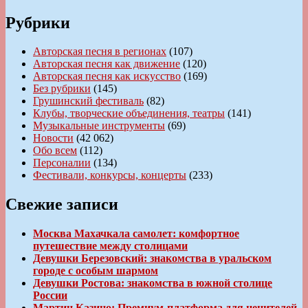
Поиск
Рубрики
Авторская песня в регионах
(107)
Авторская песня как движение
(120)
Авторская песня как искусство
(169)
Без рубрики
(145)
Грушинский фестиваль
(82)
Клубы, творческие объединения, театры
(141)
Музыкальные инструменты
(69)
Новости
(42 062)
Обо всем
(112)
Персоналии
(134)
Фестивали, конкурсы, концерты
(233)
Свежие записи
Москва Махачкала самолет: комфортное
путешествие между столицами
Девушки Березовский: знакомства в уральском
городе с особым шармом
Девушки Ростова: знакомства в южной столице
России
Мартин Казино: Премиум-платформа для ценителей