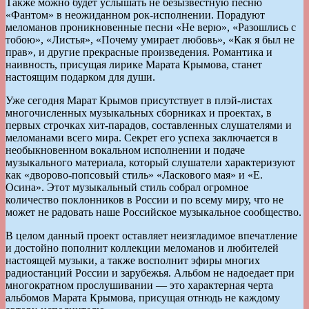
Также можно будет услышать не безызвестную песню
«Фантом» в неожиданном рок-исполнении. Порадуют
меломанов проникновенные песни «Не верю», «Разошлись с
тобою», «Листья», «Почему умирает любовь», «Как я был не
прав», и другие прекрасные произведения. Романтика и
наивность, присущая лирике Марата Крымова, станет
настоящим подарком для души.
Уже сегодня Марат Крымов присутствует в плэй-листах
многочисленных музыкальных сборниках и проектах, в
первых строчках хит-парадов, составленных слушателями и
меломанами всего мира. Секрет его успеха заключается в
необыкновенном вокальном исполнении и подаче
музыкального материала, который слушатели характеризуют
как «дворово-попсовый стиль» «Ласкового мая» и «Е.
Осина». Этот музыкальный стиль собрал огромное
количество поклонников в России и по всему миру, что не
может не радовать наше Российское музыкальное сообщество.
В целом данный проект оставляет неизгладимое впечатление
и достойно пополнит коллекции меломанов и любителей
настоящей музыки, а также восполнит эфиры многих
радиостанций России и зарубежья. Альбом не надоедает при
многократном прослушивании — это характерная черта
альбомов Марата Крымова, присущая отнюдь не каждому