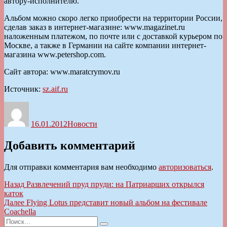
автору-исполнителю.
Альбом можно скоро легко приобрести на территории России,
сделав заказ в интернет-магазине: www.magazinet.ru
наложенным платежом, по почте или с доставкой курьером по
Москве, а также в Германии на сайте компании интернет-
магазина www.petershop.com.
Сайт автора: www.maratcrymov.ru
Источник:
sz.aif.ru
Автор
Опубликовано
Рубрики
16.01.2012
Новости
Добавить комментарий
Для отправки комментария вам необходимо
авторизоваться
.
Навигация
Предыдущая
Назад
Развлечений пруд пруди: на Патриарших открылся
запись:
каток
по
Следующая
Далее
Flying Lotus представит новый альбом на фестивале
записям
запись:
Coachella
Искать: