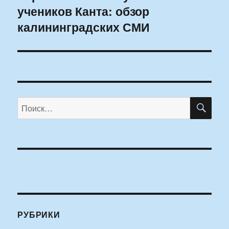
учеников Канта: обзор
запись:
калининградских СМИ
ПО
Искать:
РУБРИКИ