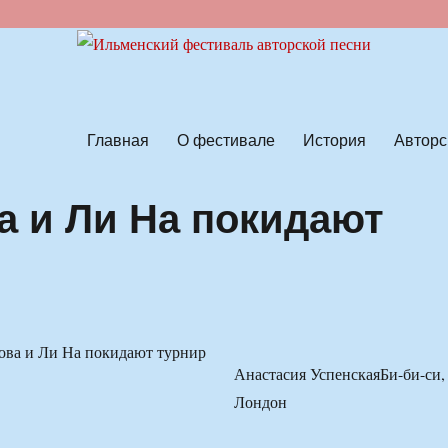
ской песни
Главная
О фестивале
История
Авторс
а и Ли На покидают
Анастасия УспенскаяБи-би-си,
Лондон