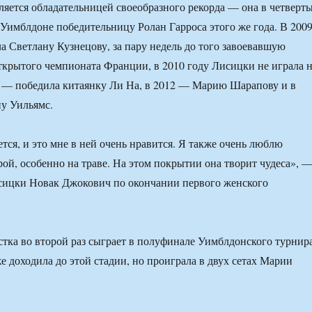
яется обладательницей своеобразного рекорда — она в четверт
 Уимблдоне победительницу Ролан Гарроса этого же года. В 200
ла Светлану Кузнецову, за пару недель до того завоевавшую
крытого чемпионата Франции, в 2010 году Лисицки не играла 
1 — победила китаянку Ли На, в 2012 — Марию Шарапову и в
у Уильямс.
тся, и это мне в ней очень нравится. Я также очень люблю
рой, особенно на траве. На этом покрытии она творит чудеса», 
сицки Новак Джокович по окончании первого женского
тка во второй раз сыграет в полуфинале Уимблдонского турнира
е доходила до этой стадии, но проиграла в двух сетах Марии