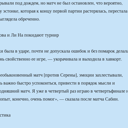
ывали под дождем, но матч не был остановлен, что вероятно,
 эстонке, которая к концу первой партии растерялась, перестала
выглядела обреченно.
 была в ударе, почти не допускала ошибок и без помарок делал
ень свойственно ее игре, — укорачивала и выходила в хавкорт.
необыкновенный матч [против Серены], эмоции захлестывали,
ь важно быстро успокоиться, привести в порядок мысли и
годняшний матч. Я уже в четвертый раз играю в четвертьфинале 
 опыт, конечно, очень помог», — сказала после матча Сабин.
стика