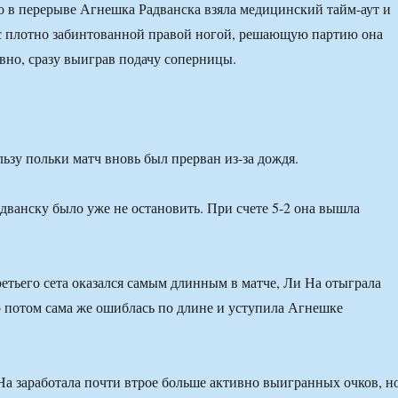
то в перерыве Агнешка Радванска взяла медицинский тайм-аут и
 с плотно забинтованной правой ногой, решающую партию она
ивно, сразу выиграв подачу соперницы.
льзу польки матч вновь был прерван из-за дождя.
дванску было уже не остановить. При счете 5-2 она вышла
етьего сета оказался самым длинным в матче, Ли На отыграла
о потом сама же ошиблась по длине и уступила Агнешке
На заработала почти втрое больше активно выигранных очков, н