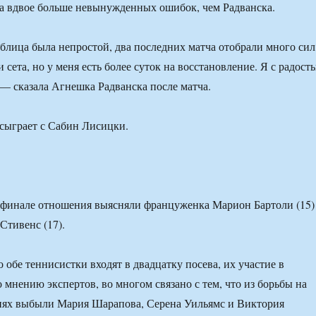
а вдвое больше невынужденных ошибок, чем Радванска.
блица была непростой, два последних матча отобрали много сил
и сета, но у меня есть более суток на восстановление. Я с радост
— сказала Агнешка Радванска после матча.
сыграет с Сабин Лисицки.
ьфинале отношения выясняли француженка Марион Бартоли (15)
Стивенс (17).
о обе теннисистки входят в двадцатку посева, их участие в
 мнению экспертов, во многом связано с тем, что из борьбы на
диях выбыли Мария Шарапова, Серена Уильямс и Виктория