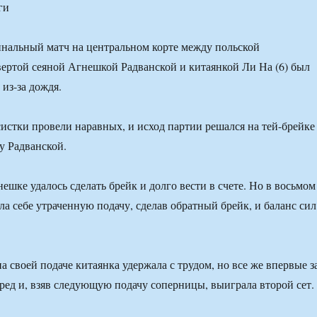
ги
нальный матч на центральном корте между польской
вертой сеяной Агнешкой Радванской и китаянкой Ли На (6) был
из-за дождя.
истки провели наравных, и исход партии решался на тей-брейке
зу Радванской.
ешке удалось сделать брейк и долго вести в счете. Но в восьмом
ла себе утраченную подачу, сделав обратный брейк, и баланс сил
 своей подаче китаянка удержала с трудом, но все же впервые з
ед и, взяв следующую подачу соперницы, выиграла второй сет.