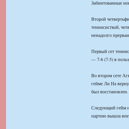
Забинтованные но
Второй четвертьфи
теннисисткой, чет
ненадолго прерван 
Первый сет теннис
— 7-6 (7-5) в поль
Во втором сете Агн
гейме Ли На верну
был восстановлен.
Следующий гейм на
партию вышла впер