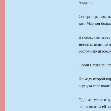
Азаренка.
Соперницы показыв
зато Марион больш
На середине первог
значительным по п
состоянию игроков
Слоан Стивенс «по
По ходу второй пар
вернула себе шанс 
Однако тут же отд
не позволила ей з