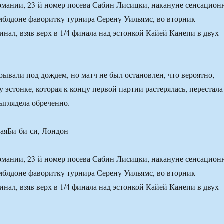
рмании, 23-й номер посева Сабин Лисицки, накануне сенсацион
блдоне фаворитку турнира Серену Уильямс, во вторник
инал, взяв верх в 1/4 финала над эстонкой Кайей Канепи в двух
ывали под дождем, но матч не был остановлен, что вероятно,
 эстонке, которая к концу первой партии растерялась, перестала
выглядела обреченно.
аяБи-би-си, Лондон
рмании, 23-й номер посева Сабин Лисицки, накануне сенсацион
блдоне фаворитку турнира Серену Уильямс, во вторник
инал, взяв верх в 1/4 финала над эстонкой Кайей Канепи в двух