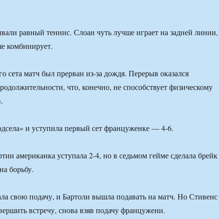
али равный теннис. Слоан чуть лучше играет на задней линии,
е комбинирует.
о сета матч был прерван из-за дождя. Перерыв оказался
родолжительности, что, конечно, не способствует физическому
.
дсела» и уступила первый сет француженке — 4-6.
тии американка уступала 2-4, но в седьмом гейме сделала брейк
на борьбу.
ала свою подачу, и Бартоли вышла подавать на матч. Но Стивенс
авершить встречу, снова взяв подачу францужени.