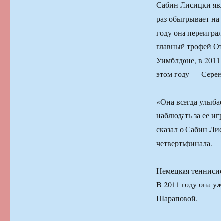
Сабин Лисицки явл
раз обыгрывает на
году она переигра
главный трофей От
Уимблдоне, в 201
этом году — Серен
«Она всегда улыбае
наблюдать за ее иг
сказал о Сабин Ли
четвертьфинала.
Немецкая теннисис
В 2011 году она уж
Шараповой.