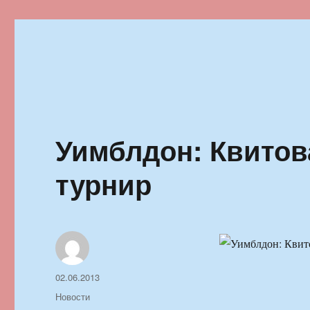
Ильменский фестиваль автор
Уимблдон: Квитов
турнир
Автор
Опубликовано
02.06.2013
Рубрики
Новости