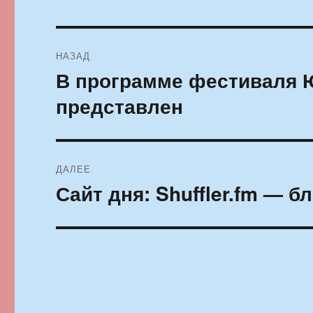
Навигация
НАЗАД
по
В программе фестиваля 
Предыдущая
запись:
записям
представлен
ДАЛЕЕ
Сайт дня: Shuffler.fm — 
Следующая
запись: