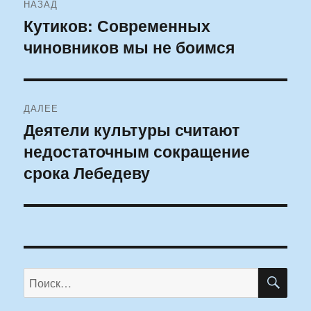
НАЗАД
по
Кутиков: Современных
Предыдущая
чиновников мы не боимся
запись:
записям
ДАЛЕЕ
Деятели культуры считают
Следующая
недостаточным сокращение
запись:
срока Лебедеву
ПО
Искать: