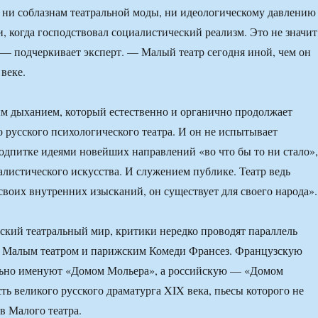
 ни соблазнам театральной моды, ни идеологическому давлению
, когда господствовал социалистический реализм. Это не значит
, — подчеркивает эксперт. — Малый театр сегодня иной, чем он
веке.
ым дыханием, который естественно и органично продолжает
 русского психологического театра. И он не испытывает
одпитке идеями новейших направлений «во что бы то ни стало»,
алистического искусства. И служением публике. Театр ведь
 своих внутренних изысканий, он существует для своего народа».
ский театральный мир, критики нередко проводят параллель
 Малым театром и парижским Комеди Франсез. Французскую
ьно именуют «Домом Мольера», а российскую — «Домом
ть великого русского драматурга XIX века, пьесы которого не
в Малого театра.