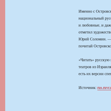
Именно с Островск
национальный русс
и любовные, и даж
отметил художеств
Юрий Соломин. — Я
почитай Островско
«Читать» русскую 
театров из Израил
есть их версии спе
Источник:
rus.ruvr.