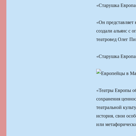
«Старушка Европа
«Он представляет 
создали альянс с 
театровед Олег Пи
«Старушка Европа
«Театры Европы об
сохранения ценнос
театральной культ
история, свои осо
или метафорическ