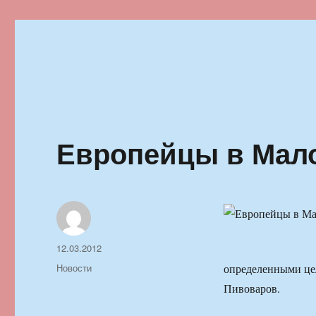
Ильменский фестиваль автор
Европейцы в Мал
Автор
Опубликовано
12.03.2012
Рубрики
Новости
определенными цел
Пивоваров.