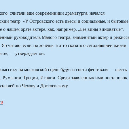
ого, считали еще современники драматурга, начался
кий театр. «У Островского есть пьесы и социальные, и бытовые
е о нашем брате актере, как, например, „Без вины виноватые“, 
енный руководитель Малого театра, знаменитый актер и режисс
 считаю, если ты хочешь что-то сказать о сегодняшней жизни,
го», — утверждает он.
классику на московской сцене будут и гости фестиваля — шесть
я, Румынии, Греции, Италии. Среди заявленных ими постановок,
ктаклей по Чехову и Достоевскому.
ru