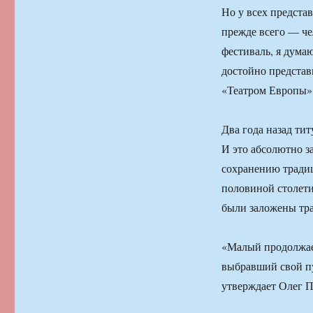
Но у всех представ
прежде всего — че
фестиваль, я дума
достойно представ
«Театром Европы»
Два года назад ти
И это абсолютно з
сохранению традиц
половиной столети
были заложены тра
«Малый продолжает
выбравший свой пу
утверждает Олег П