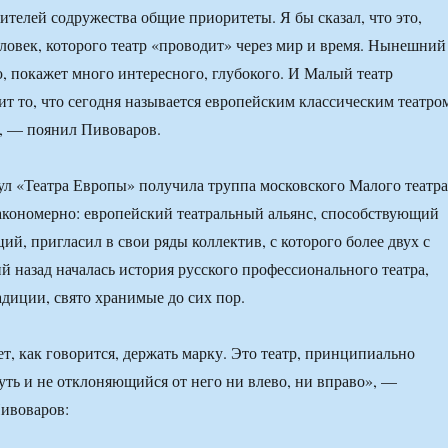
ителей содружества общие приоритеты. Я бы сказал, что это,
ловек, которого театр «проводит» через мир и время. Нынешний
ю, покажет много интересного, глубокого. И Малый театр
ит то, что сегодня называется европейским классическим театро
, — поянил Пивоваров.
тул «Театра Европы» получила труппа московского Малого театра
акономерно: европейский театральный альянс, способствующий
ий, пригласил в свои ряды коллектив, с которого более двух с
й назад началась история русского профессионального театра,
диции, свято хранимые до сих пор.
, как говорится, держать марку. Это театр, принципиально
ть и не отклоняющийся от него ни влево, ни вправо», —
ивоваров: