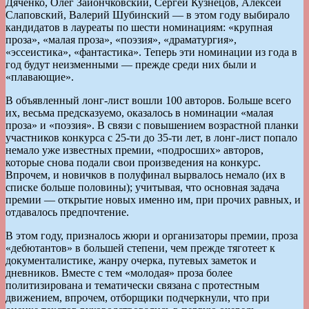
Дяченко, Олег Зайончковский, Сергей Кузнецов, Алексей
Слаповский, Валерий Шубинский — в этом году выбирало
кандидатов в лауреаты по шести номинациям: «крупная
проза», «малая проза», «поэзия», «драматургия»,
«эссеистика», «фантастика». Теперь эти номинации из года в
год будут неизменными — прежде среди них были и
«плавающие».
В объявленный лонг-лист вошли 100 авторов. Больше всего
их, весьма предсказуемо, оказалось в номинации «малая
проза» и «поэзия». В связи с повышением возрастной планки
участников конкурса с 25-ти до 35-ти лет, в лонг-лист попало
немало уже известных премии, «подросших» авторов,
которые снова подали свои произведения на конкурс.
Впрочем, и новичков в полуфинал вырвалось немало (их в
списке больше половины); учитывая, что основная задача
премии — открытие новых именно им, при прочих равных, и
отдавалось предпочтение.
В этом году, призналось жюри и организаторы премии, проза
«дебютантов» в большей степени, чем прежде тяготеет к
документалистике, жанру очерка, путевых заметок и
дневников. Вместе с тем «молодая» проза более
политизирована и тематически связана с протестным
движением, впрочем, отборщики подчеркнули, что при