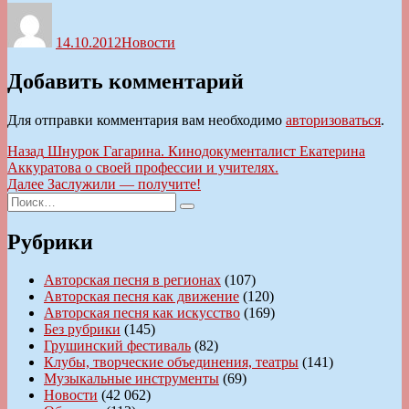
Автор
Опубликовано
Рубрики
14.10.2012
Новости
Добавить комментарий
Для отправки комментария вам необходимо
авторизоваться
.
Навигация
Предыдущая
Назад
Шнурок Гагарина. Кинодокументалист Екатерина
запись:
Аккуратова о своей профессии и учителях.
по
Следующая
Далее
Заслужили — получите!
записям
Искать:
запись:
Поиск
Рубрики
Авторская песня в регионах
(107)
Авторская песня как движение
(120)
Авторская песня как искусство
(169)
Без рубрики
(145)
Грушинский фестиваль
(82)
Клубы, творческие объединения, театры
(141)
Музыкальные инструменты
(69)
Новости
(42 062)