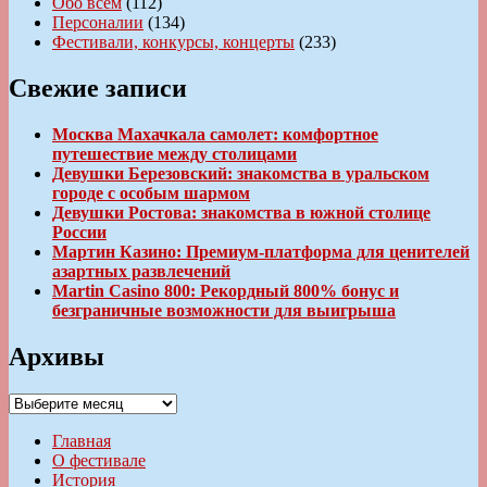
Обо всем
(112)
Персоналии
(134)
Фестивали, конкурсы, концерты
(233)
Свежие записи
Москва Махачкала самолет: комфортное
путешествие между столицами
Девушки Березовский: знакомства в уральском
городе с особым шармом
Девушки Ростова: знакомства в южной столице
России
Мартин Казино: Премиум-платформа для ценителей
азартных развлечений
Martin Casino 800: Рекордный 800% бонус и
безграничные возможности для выигрыша
Архивы
Архивы
Главная
О фестивале
История