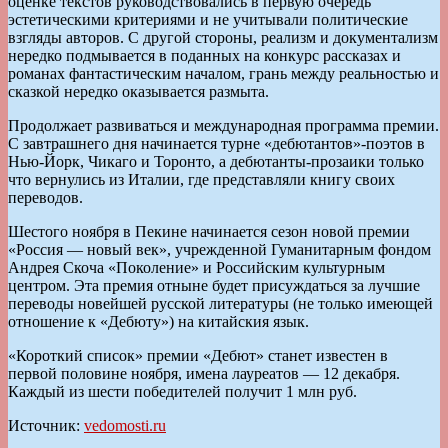
оценке текстов руководствовались в первую очередь
эстетическими критериями и не учитывали политические
взгляды авторов. С другой стороны, реализм и документализм
нередко подмывается в поданных на конкурс рассказах и
романах фантастическим началом, грань между реальностью и
сказкой нередко оказывается размыта.
Продолжает развиваться и международная программа премии.
С завтрашнего дня начинается турне «дебютантов»-поэтов в
Нью-Йорк, Чикаго и Торонто, а дебютанты-прозаики только
что вернулись из Италии, где представляли книгу своих
переводов.
Шестого ноября в Пекине начинается сезон новой премии
«Россия — новый век», учрежденной Гуманитарным фондом
Андрея Скоча «Поколение» и Российским культурным
центром. Эта премия отныне будет присуждаться за лучшие
переводы новейшей русской литературы (не только имеющей
отношение к «Дебюту») на китайския язык.
«Короткий список» премии «Дебют» станет известен в
первой половине ноября, имена лауреатов — 12 декабря.
Каждый из шести победителей получит 1 млн руб.
Источник:
vedomosti.ru