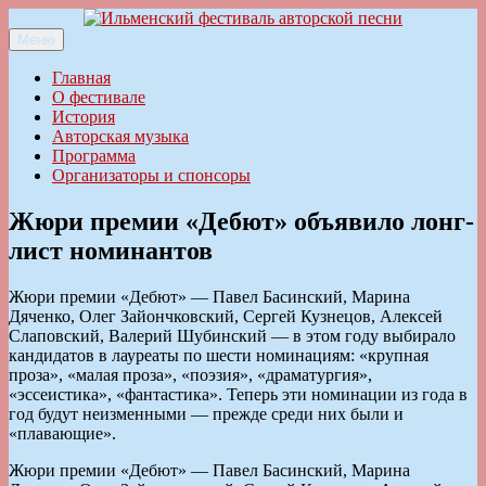
Перейти
к
Меню
Ильменский фестиваль авторской песни
содержимому
Главная
О фестивале
История
Авторская музыка
Программа
Организаторы и спонсоры
Жюри премии «Дебют» объявило лонг-
лист номинантов
Жюри премии «Дебют» — Павел Басинский, Марина
Дяченко, Олег Зайончковский, Сергей Кузнецов, Алексей
Слаповский, Валерий Шубинский — в этом году выбирало
кандидатов в лауреаты по шести номинациям: «крупная
проза», «малая проза», «поэзия», «драматургия»,
«эссеистика», «фантастика». Теперь эти номинации из года в
год будут неизменными — прежде среди них были и
«плавающие».
Жюри премии «Дебют» — Павел Басинский, Марина