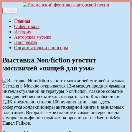
Перейти
к
Меню
Ильменский фестиваль авторской песни
содержимому
Главная
О фестивале
История
Авторская музыка
Программа
Организаторы и спонсоры
Выставка Non/fiction угостит
москвичей «пищей для ума»
Сегодня в Москве открывается 12-я международная ярмарка
интеллектуальной литературы Non/fiction -главное событие
года для небольших книжных издательств. Как обычно, в
ЦДХ представят список 100 лучших книг года, здесь
соберутся коллекционеры антикварной книги и виниловых
пластинок. Выбрать самое главное и самое интересное на
ярмарке нон-фикшн поможет корреспондент «Вести ФМ»
Павел Гайков.