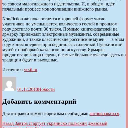
то совсем малотиражного издательства. И, в общем, идёт
печальный процесс монополизации книжного рынка.
Non/fiction же пока остается в хорошей форме: число
участников не уменьшается, количество гостей в прошлом
году достигло почти 30 тысяч. Помимо книгоиздателей на
ярмарку приезжают электронные музыканты, современные
художники, а также классические российские музеи — в этом
году к ним впервые присоединился столичный Пушкинский
музей с подборкой каталогов по искусству. Ярмарка
продлится до конца недели, и самые большие очереди здесь по
традиции будут в выходные.
Источник:
vesti.ru
Автор
Опубликовано
Рубрики
01.12.2010
Новости
Добавить комментарий
Для отправки комментария вам необходимо
авторизоваться
.
Навигация
Предыдущая
Назад
Завтра стартует украинско-польский джазовый