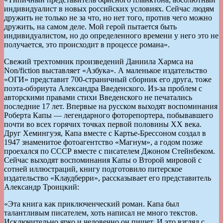
индивидуалист в новых российских условиях. Сейчас людям
дружить не только не за что, но нет того, против чего можно
дружить, на самом деле. Мой герой пытается быть
индивидуалистом, но до определенного времени у него это не
получается, это происходит в процессе романа».
Свежий трехтомник произведений Даниила Хармса на
Non/fiction выставляет «Азбука». А маленькое издательство
«ОГИ» представит 700-страничный сборник его друга, тоже
поэта-обэриута Александра Введенского. Из-за проблем с
авторскими правами стихи Введенского не печатались
последние 17 лет. Впервые на русском выходят воспоминания
Роберта Капы — легендарного фоторепортера, побывавшего
почти во всех горячих точках первой половины XX века.
Друг Хемингуэя, Капа вместе с Картье-Брессоном создал в
1947 знаменитое фотоагентство «Магнум», а годом позже
проехался по СССР вместе с писателем Джоном Стейнбеком.
Сейчас выходят воспоминания Капы о Второй мировой с
сотней иллюстраций, книгу подготовило питерское
издательство «Клаудберри», рассказывает его представитель
Александр Троицкий:
«Эта книга как приключенческий роман. Капа был
талантливым писателем, хоть написал не много текстов.
Исключительно ярко и человечно он пишет. И это взгляд с