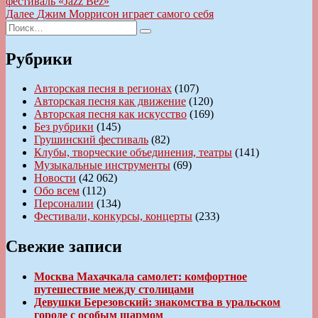
запись:
фестиваль «Jazz Bez»
по
Следующая
Далее
Джим Моррисон играет самого себя
записям
Искать:
запись:
Поиск
Рубрики
Авторская песня в регионах
(107)
Авторская песня как движение
(120)
Авторская песня как искусство
(169)
Без рубрики
(145)
Грушинский фестиваль
(82)
Клубы, творческие объединения, театры
(141)
Музыкальные инструменты
(69)
Новости
(42 062)
Обо всем
(112)
Персоналии
(134)
Фестивали, конкурсы, концерты
(233)
Свежие записи
Москва Махачкала самолет: комфортное
путешествие между столицами
Девушки Березовский: знакомства в уральском
городе с особым шармом