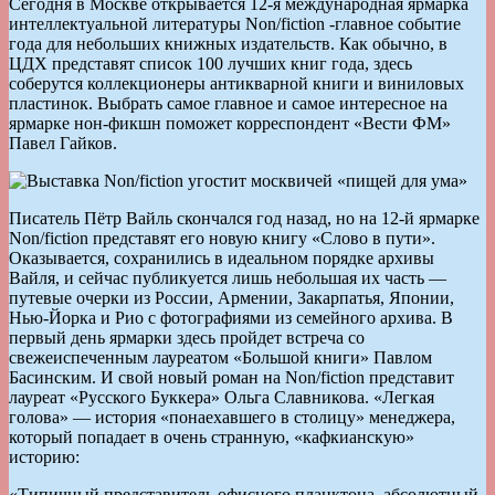
Сегодня в Москве открывается 12-я международная ярмарка
интеллектуальной литературы Non/fiction -главное событие
года для небольших книжных издательств. Как обычно, в
ЦДХ представят список 100 лучших книг года, здесь
соберутся коллекционеры антикварной книги и виниловых
пластинок. Выбрать самое главное и самое интересное на
ярмарке нон-фикшн поможет корреспондент «Вести ФМ»
Павел Гайков.
Писатель Пётр Вайль скончался год назад, но на 12-й ярмарке
Non/fiction представят его новую книгу «Слово в пути».
Оказывается, сохранились в идеальном порядке архивы
Вайля, и сейчас публикуется лишь небольшая их часть —
путевые очерки из России, Армении, Закарпатья, Японии,
Нью-Йорка и Рио с фотографиями из семейного архива. В
первый день ярмарки здесь пройдет встреча со
свежеиспеченным лауреатом «Большой книги» Павлом
Басинским. И свой новый роман на Non/fiction представит
лауреат «Русского Буккера» Ольга Славникова. «Легкая
голова» — история «понаехавшего в столицу» менеджера,
который попадает в очень странную, «кафкианскую»
историю:
«Типичный представитель офисного планктона, абсолютный