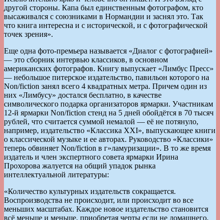
другой стороны. Капа был единственным фотографом, кто
высаживался с союзниками в Нормандии и заснял это. Так
что книга интересна и с исторической, и с фотографической
точек зрения».
Еще одна фото-премьера называется «Диалог с фотографией»
— это сборник интервью классиков, в основном
американских фотографов. Книгу выпускает «Лимбус Пресс»
— небольшое питерское издательство, павильон которого на
Non/fiction занял всего 4 квадратных метра. Причем один из
них «Лимбусу» достался бесплатно, в качестве
символического подарка организаторов ярмарки. Участникам
12-й ярмарки Non/fiction стенд на 5 дней обойдётся в 70 тысяч
рублей, что считается суммой немалой — её не потянуло,
например, издательство «Классика XXI», выпускающее книги
о классической музыке и ее авторах. Руководство «Классики»
теперь обвиняет Non/fiction в г»ламуризации». В то же время
издатель и член экспертного совета ярмарки Ирина
Прохорова жалуется на общий упадок рынка
интеллектуальной литературы:
«Количество культурных издательств сокращается.
Воспроизводства не происходит, или происходит во все
меньших масштабах. Каждое новое издательство становится
всё меньше и меньше, приобретая черты если не домашнего,