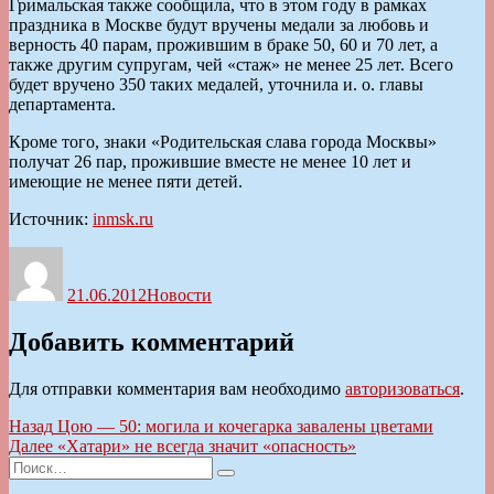
Гримальская также сообщила, что в этом году в рамках
праздника в Москве будут вручены медали за любовь и
верность 40 парам, прожившим в браке 50, 60 и 70 лет, а
также другим супругам, чей «стаж» не менее 25 лет. Всего
будет вручено 350 таких медалей, уточнила и. о. главы
департамента.
Кроме того, знаки «Родительская слава города Москвы»
получат 26 пар, прожившие вместе не менее 10 лет и
имеющие не менее пяти детей.
Источник:
inmsk.ru
Автор
Опубликовано
Рубрики
21.06.2012
Новости
Добавить комментарий
Для отправки комментария вам необходимо
авторизоваться
.
Навигация
Предыдущая
Назад
Цою — 50: могила и кочегарка завалены цветами
запись:
Следующая
Далее
«Хатари» не всегда значит «опасность»
по
Искать:
запись:
Поиск
записям