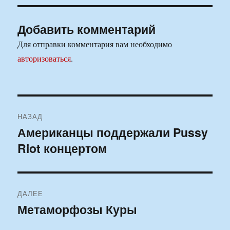
Добавить комментарий
Для отправки комментария вам необходимо
авторизоваться
.
Навигация
НАЗАД
по
Американцы поддержали Pussy
Предыдущая
Riot концертом
запись:
записям
ДАЛЕЕ
Метаморфозы Куры
Следующая
запись: