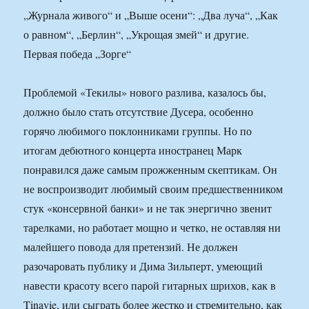
„Журнала живого“ и „Выше осени“: „Два луча“, „Как
о равном“, „Берлин“, „Укрощая змей“ и другие.
Первая победа „Зорге“
Проблемой «Текилы» нового разлива, казалось бы,
должно было стать отсутствие Дусера, особенно
горячо любимого поклонниками группы. Но по
итогам дебютного концерта иностранец Марк
понравился даже самым прожженным скептикам. Он
не воспроизводит любимый своим предшественником
стук «консервной банки» и не так энергично звенит
тарелками, но работает мощно и четко, не оставляя ни
малейшего повода для претензий. Не должен
разочаровать публику и Дима Зильперт, умеющий
навести красоту всего парой гитарных шрихов, как в
Tinavie, или сыграть более жестко и стремительно, как