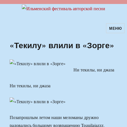
МЕНЮ
Ильменский фестиваль авторской
песни
«Текилу» влили в «Зорге»
Ни текилы, ни джаза
Ни текилы, ни джаза
Позапрошлым летом наши меломаны дружно
радовались большому возвращению Tequilajazzz.