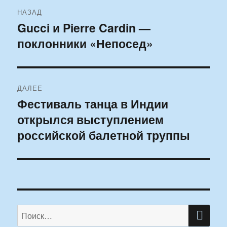
Навигация
НАЗАД
по
Gucci и Pierre Cardin —
Предыдущая
поклонники «Непосед»
запись:
записям
ДАЛЕЕ
Фестиваль танца в Индии
Следующая
открылся выступлением
запись:
российской балетной труппы
ПО
Искать: