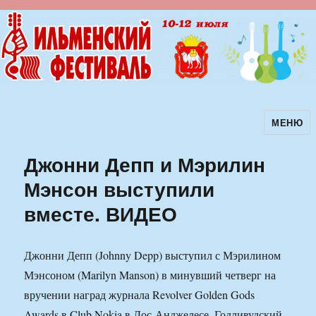
МЕНЮ
Ильменский фестиваль авторской
песни
Джонни Депп и Мэрилин
Мэнсон выступили
вместе. ВИДЕО
Джонни Депп (Johnny Depp) выступил с Мэрилином
Мэнсоном (Marilyn Manson) в минувший четверг на
вручении наград журнала Revolver Golden Gods
Awards в Club Nokia в Лос-Анджелесе. Годливудский