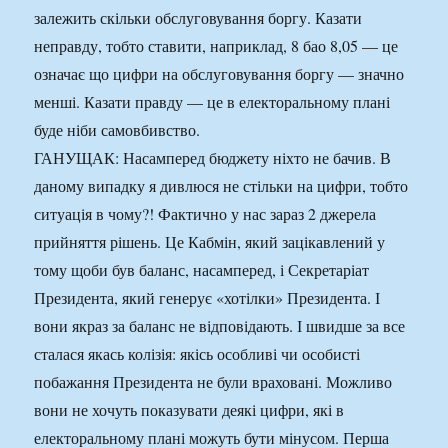
залежить скільки обслуговування боргу. Казати
неправду, тобто ставити, наприклад, 8 бао 8,05 — це
означає що цифри на обслуговування боргу — значно
менші. Казати правду — це в електоральному плані
буде ніби самовбивство.
ГАНУЩАК: Насамперед бюджету ніхто не бачив. В
даному випадку я дивлюся не стільки на цифри, тобто
ситуація в чому?! Фактично у нас зараз 2 джерела
прийняття рішень. Це Кабмін, який зацікавлений у
тому щоби був баланс, насамперед, і Секретаріат
Президента, який генерує «хотілки» Президента. І
вони якраз за баланс не відповідають. І швидше за все
сталася якась колізія: якісь особливі чи особисті
побажання Президента не були враховані. Можливо
вони не хочуть показувати деякі цифри, які в
електоральному плані можуть бути мінусом. Перша