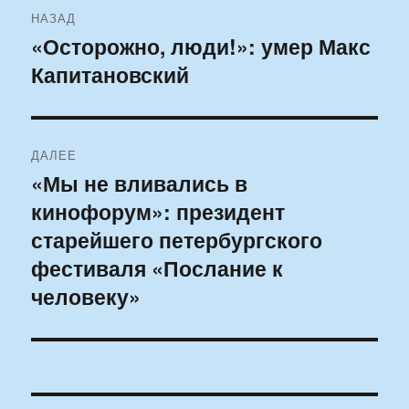
Навигация
НАЗАД
по
«Осторожно, люди!»: умер Макс
Предыдущая
Капитановский
запись:
записям
ДАЛЕЕ
«Мы не вливались в
Следующая
кинофорум»: президент
запись:
старейшего петербургского
фестиваля «Послание к
человеку»