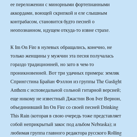
ее переложении с минорными фортепианными
аккордами, воющей скрипкой и еле слышным
контрабасом, становится будто песней о
неопознанном, идущем откуда-то извне страхе.
К Im On Fire в нулевых обращались, конечно, не
только женщины у мужчин эта песня получалась
гораздо традиционней, но зато в чем-то
проникновенней. Вот три удачных примера: земляк
Спрингстина Брайан Фэллон из группы The Gaslight
Anthem с исповедальной сольной гитарной версией;
еще никому не известный Джастин Bon Iver Вернон,
объединивший Im On Fire со своей песней Drinking
This Rain (которая в свою очередь тоже представляет
собой неприкрытый закос под альбом Nebraska); и
любимая группа главного редактора русского Rolling