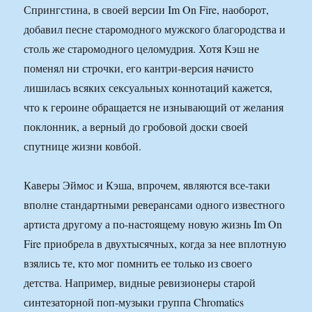
Спрингстина, в своей версии Im On Fire, наоборот,
добавил песне старомодного мужского благородства и
столь же старомодного целомудрия. Хотя Кэш не
поменял ни строчки, его кантри-версия начисто
лишилась всяких сексуальных коннотаций кажется,
что к героине обращается не изнывающий от желания
поклонник, а верный до гробовой доски своей
спутнице жизни ковбой.
Каверы Эймос и Кэша, впрочем, являются все-таки
вполне стандартными реверансами одного известного
артиста другому а по-настоящему новую жизнь Im On
Fire приобрела в двухтысячных, когда за нее вплотную
взялись те, кто мог помнить ее только из своего
детства. Например, видные ревизионеры старой
синтезаторной поп-музыки группа Chromatics