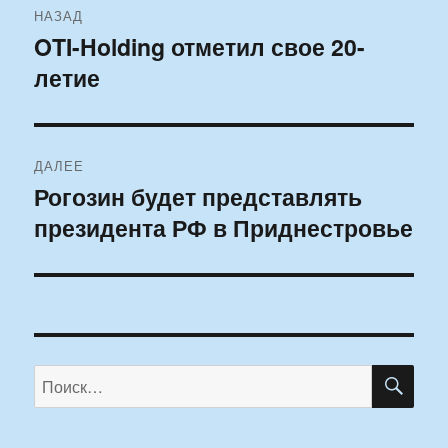
НАЗАД
по
OTI-Holding отметил свое 20-
Предыдущая
летие
запись:
записям
ДАЛЕЕ
Рогозин будет представлять
Следующая
президента РФ в Приднестровье
запись:
ПО
Искать: