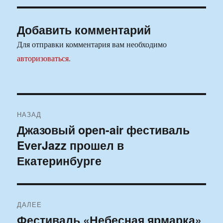
Добавить комментарий
Для отправки комментария вам необходимо
авторизоваться
.
Навигация
НАЗАД
по
Джазовый open-air фестиваль
Предыдущая
EverJazz прошел в
запись:
записям
Екатеринбурге
ДАЛЕЕ
Фестиваль «Небесная ярмарка»
Следующая