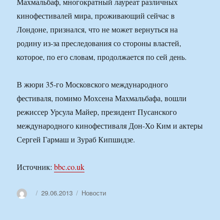
Махмальбаф, многократный лауреат различных
кинофестивалей мира, проживающий сейчас в
Лондоне, признался, что не может вернуться на
родину из-за преследования со стороны властей,
которое, по его словам, продолжается по сей день.
В жюри 35-го Московского международного
фестиваля, помимо Мохсена Махмальбафа, вошли
режиссер Урсула Майер, президент Пусанского
международного кинофестиваля Дон-Хо Ким и актеры
Сергей Гармаш и Зураб Кипшидзе.
Источник:
bbc.co.uk
Автор
Опубликовано
Рубрики
29.06.2013
Новости