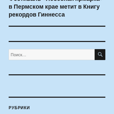
в Пермском крае метит в Книгу
запись:
рекордов Гиннесса
ПО
Искать:
РУБРИКИ