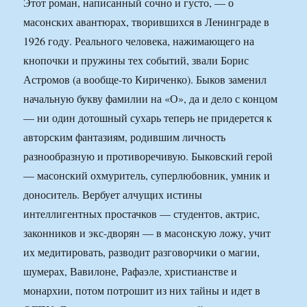
Этот роман, написанный сочно и густо, — о
масонских авантюрах, творившихся в Ленинграде в
1926 году. Реального человека, нажимающего на
кнопочки и пружины тех событий, звали Борис
Астромов (а вообще-то Кириченко). Быков заменил
начальную букву фамилии на «О», да и дело с концом
— ни один дотошный сухарь теперь не придерется к
авторским фантазиям, родившим личность
разнообразную и противоречивую. Быковский герой
— масонский охмуритель, суперлюбовник, умник и
доноситель. Вербует алчущих истины
интеллигентных простачков — студентов, актрис,
законников и экс-дворян — в масонскую ложу, учит
их медитировать, разводит разговорчики о магии,
шумерах, Вавилоне, Рафаэле, христианстве и
монархии, потом потрошит из них тайны и идет в