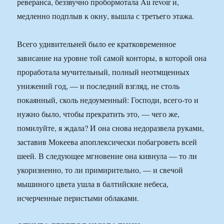
реверанса, беззвучно пробормотала Au revoir и,
медленно подплыв к окну, вышла с третьего этажа.
Всего удивительней было ее кратковременное
зависание на уровне той самой конторы, в которой она
проработала мучительный, полный неотмщенных
унижений год, — и последний взгляд, не столь
покаянный, сколь недоуменный: Господи, всего-то и
нужно было, чтобы прекратить это, — чего же,
помилуйте, я ждала? И она снова недоразвела руками,
заставив Мокеева апоплексически побагроветь всей
шеей. В следующее мгновение она кивнула — то ли
укоризненно, то ли примирительно, — и свечой
мышиного цвета ушла в балтийские небеса,
исчерченные перистыми облаками.