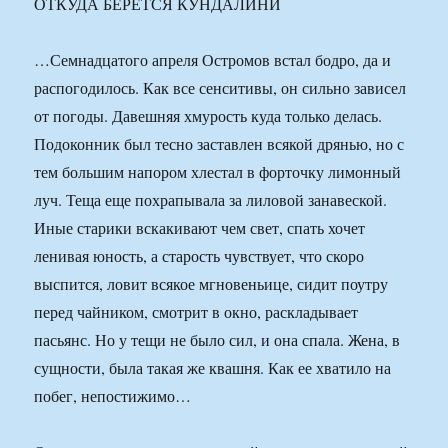
ОТКУДА БЕРЕТСЯ КУНДАЛИНИ
…Семнадцатого апреля Остромов встал бодро, да и
распогодилось. Как все сенситивы, он сильно зависел
от погоды. Давешняя хмурость куда только делась.
Подоконник был тесно заставлен всякой дрянью, но с
тем большим напором хлестал в форточку лимонный
луч. Теща еще похрапывала за лиловой занавеской.
Иные старики вскакивают чем свет, спать хочет
ленивая юность, а старость чувствует, что скоро
выспится, ловит всякое мгновеньице, сидит поутру
перед чайником, смотрит в окно, раскладывает
пасьянс. Но у тещи не было сил, и она спала. Жена, в
сущности, была такая же квашня. Как ее хватило на
побег, непостижимо…