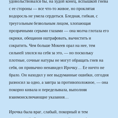
удовольствовался бы, на худой конец, вспышкой гнева
с ее стороны — все что-то живое, но проклятая
водоросль не умела сердиться. Бледная, гибкая, с
треугольным безвольным лицом, хлопающая
прозрачными серыми глазами — она молча глотала его
окрики, обещания оштрафовать, вычистить и
сократить. Чем больше Мокеев орал на нее, тем
сильней злился на себя за это, — но поскольку
плотные, сочные натуры не могут обращать гнев на
себя, он привычно ненавидел Ирочку… Ее ничто не
брало. Он находил у нее выдуманные ошибки, сегодня
разносил за одно, а завтра за противоположное, — она
покорно кивала и переделывала, выполняя
взаимоисключающие указания…
Ирочка была враг, слабый, покорный и тем