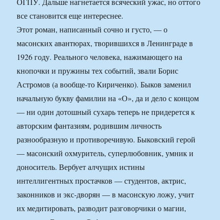
ОГПУ. Дальше нагнетается всяческий ужас, но оттого
все становится еще интереснее.
Этот роман, написанный сочно и густо, — о
масонских авантюрах, творившихся в Ленинграде в
1926 году. Реального человека, нажимающего на
кнопочки и пружины тех событий, звали Борис
Астромов (а вообще-то Кириченко). Быков заменил
начальную букву фамилии на «О», да и дело с концом
— ни один дотошный сухарь теперь не придерется к
авторским фантазиям, родившим личность
разнообразную и противоречивую. Быковский герой
— масонский охмуритель, суперлюбовник, умник и
доноситель. Вербует алчущих истины
интеллигентных простачков — студентов, актрис,
законников и экс-дворян — в масонскую ложу, учит
их медитировать, разводит разговорчики о магии,