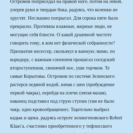
Остромов поприседал на правой ноге, потом на левой,
уперев руки в твердые бока, радуясь, что коленки не
хрустят. Неслышно попрыгал. Для сорока пяти было
прекрасно. Противны влажные, жирные люди, не
могущие себя блюсти. О какой душевной чистоте
говорить тому, в ком нет физической собранности?
Прихватив несессер, скользнул в ванную; мимо, по
коридору, с важным сопением прошагал соседский
второступенник, свинячий нос, уши торчком. Те
самые Корытовы. Остромов по системе Зеленского
растерся ледяной водой, начав с шеи (пробуждение
первой чакры), перейдя на плечи (пятая малая),
наконец подставил под струю ступни (там не было
чакр, одно кровообращение). Тщательно выбрил
кадык и щеки, радуясь остроте золингеновского Robert
Klaas’а, счастливо приобретенного у тифлисского