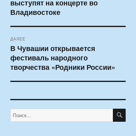
выступят на концерте во
запись:
записям
Владивостоке
ДАЛЕЕ
В Чувашии открывается
Следующая
фестиваль народного
запись:
творчества «Родники России»
ПО
Искать: