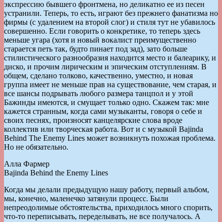
экспрессию бывшего фронтмена, но деликатно ее из песен
устранили. Теперь, то есть, играют без прежнего фанатизма но
фирмы (с удалением на второй слог) и стиля тут не убавилось
совершенно. Если говорить о конкретике, то теперь здесь
меньше угара (хотя и новый вокалист преимущественно
старается петь так, будто пинает под зад), зато больше
стилистического разнообразия находится место и балеарику, и
диско, и прочим лирическим и эпическим отступлениям. В
общем, сделано толково, качественно, уместно, и новая
группа имеет не меньше прав на существование, чем старая, и
все шансы подрывать любого размера танцпол и у этой
Бажинды имеются, и смущает только одно. Скажем так: мне
кажется странным, когда сами музыканты, говоря о себе и
своих песнях, произносят канцелярские слова вроде
коллектив или творческая работа. Вот и с музыкой Bajinda
Behind The Enemy Lines может возникнуть похожая проблема.
Но не обязательно.
Алла Фармер
Bajinda Behind the Enemy Lines
Когда мы делали предыдущую нашу работу, первый альбом,
мы, конечно, маленечко затянули процесс. Были
непреодолимые обстоятельства, приходилось много спорить,
что-то переписывать, переделывать, не все получалось. А