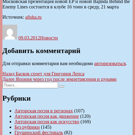
Московская презентация новой EP и новой Bajinda Behind the
Enemy Lines состоится в клубе 16 тонн в среду, 21 марта
Источник:
afisha.ru
Автор
Опубликовано
Рубрики
09.03.2012
Новости
Добавить комментарий
Для отправки комментария вам необходимо
авторизоваться
.
Навигация
Предыдущая
Назад
Басков споет для Григория Лепса
запись:
Следующая
Далее
Япония через год после землетрясения и цунами
по
Искать:
запись:
Поиск
записям
Рубрики
Авторская песня в регионах
(107)
Авторская песня как движение
(120)
Авторская песня как искусство
(169)
Без рубрики
(145)
Грушинский фестиваль
(82)