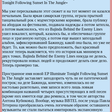
Мы уже пересказывали этот сюжет и на тот момент он казался
печальным. Была яркая самарская группа, играла прыткий
танцевальный рок с мэдчестерскими корнями, брала публику
на абордаж на фестивалях, подавала надежды а потом затихла,
а потом выяснилось, что из Bajinda Behind the Enemy Lines
ушел вокалист, который, казалось бы, и обеспечивал группе
лицо и ураганную натуру, а потом еще вышел запоздалый
альбом, зафиксировавший Бажинду, какой она была, но уже не
будет. То, как можно было предположить, был красивый
эпилог теперь выясняется, что это история как минимум в
двух томах. Bajinda Behind the Enemy Lines никуда не делись,
рекрутировали новых людей и продолжают делать свое дело.
Теперь примерно так.
Пространное имя новой EP Illuminate Tonight Following Sunset
In The Jungle заставляет заподозрить чуть ли не патетический
построк; на деле Бажинда, конечно, изменилась но не
настолько разительно, имя записи всего лишь ловкая
комбинация названий четырех присутствующих в ней песен
(кроме них имеется еще два ремикса, в том числе авторства
Антона Кубикова). Вообще, музыка BBTEL после ухода Павла
Тетерина преобразилась очень логичным образом: оставшиеся
музыканты не стали пытаться имитировать экспансивную