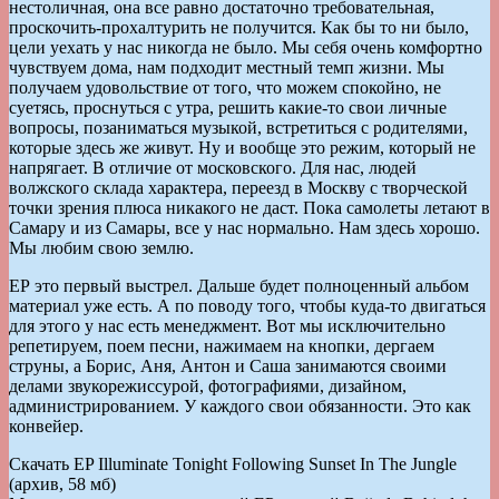
нестоличная, она все равно достаточно требовательная,
проскочить-прохалтурить не получится. Как бы то ни было,
цели уехать у нас никогда не было. Мы себя очень комфортно
чувствуем дома, нам подходит местный темп жизни. Мы
получаем удовольствие от того, что можем спокойно, не
суетясь, проснуться с утра, решить какие-то свои личные
вопросы, позаниматься музыкой, встретиться с родителями,
которые здесь же живут. Ну и вообще это режим, который не
напрягает. В отличие от московского. Для нас, людей
волжского склада характера, переезд в Москву с творческой
точки зрения плюса никакого не даст. Пока самолеты летают в
Самару и из Самары, все у нас нормально. Нам здесь хорошо.
Мы любим свою землю.
ЕР это первый выстрел. Дальше будет полноценный альбом
материал уже есть. А по поводу того, чтобы куда-то двигаться
для этого у нас есть менеджмент. Вот мы исключительно
репетируем, поем песни, нажимаем на кнопки, дергаем
струны, а Борис, Аня, Антон и Саша занимаются своими
делами звукорежиссурой, фотографиями, дизайном,
администрированием. У каждого свои обязанности. Это как
конвейер.
Скачать EP Illuminate Tonight Following Sunset In The Jungle
(архив, 58 мб)