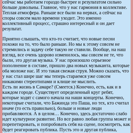
сейчас мы работаем гораздо быстрее и результатом сильно
больше довольны. Главное, что у нас гармония в коллективе.
Теплая атмосфера. Раньше все были на нервах, а сейчас на
споры совсем мало времени уходит. Это именно
коллективный процесс, страшно интересный и он дает
результат.
Приятно слышать, что кто-то считает, что новые песни
похожи на то, что было раньше. Но мы к этому совсем не
стремились и задачу себе такую не ставили. Вообще, на наш
взгляд, все очень здорово изменилось, мы совсем не те, что
были, это другая музыка. У нас произошло серьезное
пополнение в составе, пришло два новых музыканта, которые
оба моложе нас. И это такая свежая струя. Можно сказать, что
у нас стал шире шаг мы теперь стараемся уже совсем
никакими стереотипами и клише не мыслить.
Есть ли жизнь в Самаре? (Смеется.) Конечно, есть, как и в
каждом городе. Существует определенный круг ребят,
которые ходят с самого начала на наши концерты. Конечно,
некоторые считали, что Бажинда это Паша, но тех, кто считал
иначе (то есть правильно), больше и новые люди
прибавляются. А в целом… Конечно, здесь достаточно слабо
идет культурное развитие. Но все равно любая группа может и
порепетировать, и попробовать себя на сцене, посмотреть, как
будет реагировать публика. Пусть это и другая публика,