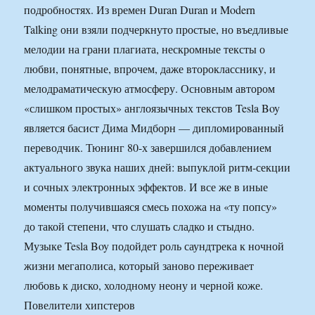
подробностях. Из времен Duran Duran и Modern
Talking они взяли подчеркнуто простые, но въедливые
мелодии на грани плагиата, нескромные тексты о
любви, понятные, впрочем, даже второкласснику, и
мелодраматическую атмосферу. Основным автором
«слишком простых» англоязычных текстов Tesla Boy
является басист Дима Мидборн — дипломированный
переводчик. Тюнинг 80-х завершился добавлением
актуального звука наших дней: выпуклой ритм-секции
и сочных электронных эффектов. И все же в иные
моменты получившаяся смесь похожа на «ту попсу»
до такой степени, что слушать сладко и стыдно.
Музыке Tesla Boy подойдет роль саундтрека к ночной
жизни мегаполиса, который заново переживает
любовь к диско, холодному неону и черной коже.
Повелители хипстеров