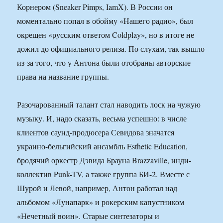
Корнером (Sneaker Pimps, IamX). В России он
моментально попал в обойму «Нашего радио», был
окрещен «русским ответом Coldplay», но в итоге не
дожил до официального релиза. По слухам, так вышло
из-за того, что у Антона были отобраны авторские
права на название группы.
Разочарованный талант стал наводить лоск на чужую
музыку. И, надо сказать, весьма успешно: в числе
клиентов саунд-продюсера Севидова значатся
украино-бельгийский ансамбль Esthetic Education,
бродячий оркестр Дэвида Брауна Brazzaville, инди-
коллектив Punk-TV, а также группа БИ-2. Вместе с
Шурой и Левой, например, Антон работал над
альбомом «Лунапарк» и рокерским капустником
«Нечетный воин». Старые синтезаторы и