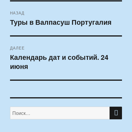
Навигация
НАЗАД
по
Туры в Валпасуш Португалия
Предыдущая
запись:
записям
ДАЛЕЕ
Календарь дат и событий. 24
Следующая
июня
запись:
ПО
Искать: