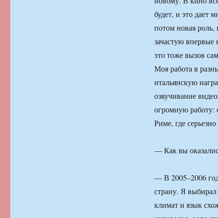
новому. В кино вс
будет, и это дает 
потом новая роль,
зачастую впервые в
это тоже вызов са
Моя работа в разн
итальянскую награ
озвучивание видео
огромную работу: 
Риме, где серьезно
— Как вы оказали
— В 2005–2006 год
страну. Я выбира
климат и язык схо