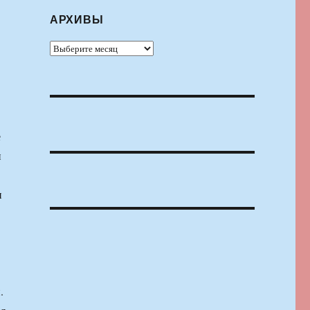
АРХИВЫ
Архивы
е
и
н
.