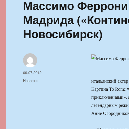
Массимо Феррони
Мадрида («Контин
Новосибирск)
Автор
Опубликовано
09.07.2012
Рубрики
Новости
итальянский актер
Картина To Rome w
приключениями», а
легендарным режи
Анне Огородников