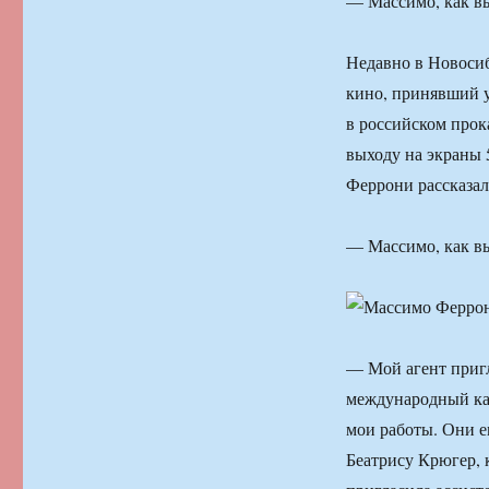
— Массимо, как в
Недавно в Новоси
кино, принявший у
в российском прок
выходу на экраны 
Феррони рассказа
— Массимо, как в
— Мой агент пригл
международный кас
мои работы. Они е
Беатрису Крюгер, 