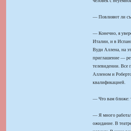
человек с неуемно
— Повлияют ли съ
— Конечно, я увере
Италии, и в Испани
Вуди Аллена, на э
приглашение — рез
телевидении. Все п
Алленом и Роберто
квалификацией.
— Что вам ближе: 
— Я много работал
ожидание. В театре