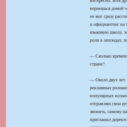
интересно, хотя д
вернешься домой ч
не мог сразу расс
и официантом: на 
языковую школу, за
роли в эпизодах, п
— Сколько времени
стране?
— Около двух лет.
рекламных роликов,
популярных испанс
отправляю свои ре
звонить, самому на
приглашал директор