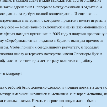
е иначе: в каждой сцене нужно выложиться, другого шанса не
мне такой адреналин! В перерыве между съемками я отдыхаю, а
 которая снова требует полной концентрации. И еще в кино
стречаешься с актерами, с которыми предстоит вместе играть, и
мому себе — моментально включиться и найти взаимопонимание
ых сферах находит признание: в 2005 году я получил престижну
ду «Серебряная лента», недавно в Берлине выиграл премию за
игры. Чтобы прийти к сегодняшнему результату, я проделал
окончил школу актерского мастерства имени Элеоноры Дузе в
 обучался в течение трех лет, и сразу включился в работу.
сь в Мадриде?
ах с работой было довольно сложно, и я решил поехать в другу
л между Америкой, Францией и Испанией. И выбрал Испанию, ч
жи с итальянскими. Начать совершенно новую жизнь было