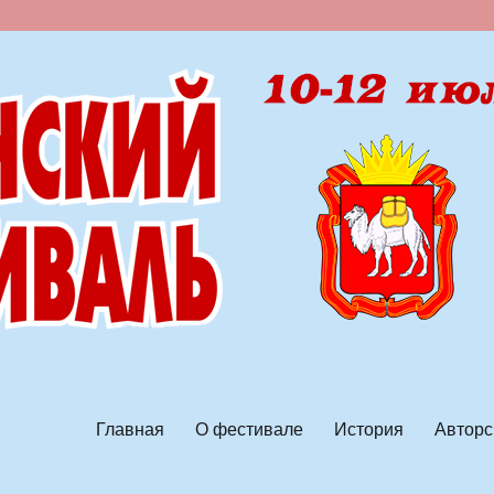
ской песни
Главная
О фестивале
История
Авторс