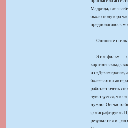
пригласила ассист
Мадрида, где я се
около полутора ча
предполагалось мо
— Опишите стиль 
— Этот фильм — с
картины складыва
из «Декамерона», 
более сотни актер
работает очень спо
чувствуется, что э
нужно. Он часто б
фотографируют. Пр
результате я играл