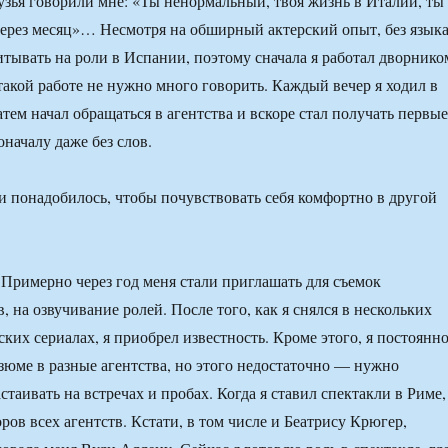
рузья говорили мне: «Ты ненормальный, твоя жизнь в Италии, ты
ерез месяц»… Несмотря на обширный актерский опыт, без языка
читывать на роли в Испании, поэтому сначала я работал дворнико
такой работе не нужно много говорить. Каждый вечер я ходил в
тем начал обращаться в агентства и вскоре стал получать первые
оначалу даже без слов.
 понадобилось, чтобы почувствовать себя комфортно в другой
 Примерно через год меня стали приглашать для съемок
 на озвучивание ролей. После того, как я снялся в нескольких
ких сериалах, я приобрел известность. Кроме этого, я постоянн
зюме в разные агентства, но этого недостаточно — нужно
стаивать на встречах и пробах. Когда я ставил спектакли в Риме,
ов всех агентств. Кстати, в том числе и Беатрису Крюгер,