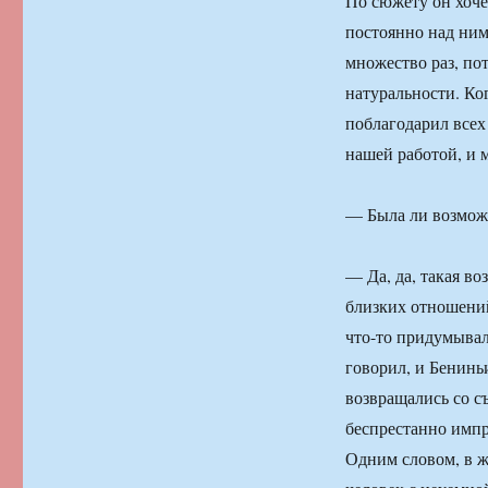
По сюжету он хоче
постоянно над ним
множество раз, по
натуральности. Ко
поблагодарил всех 
нашей работой, и 
— Была ли возмож
— Да, да, такая в
близких отношений
что-то придумывал
говорил, и Бениньи
возвращались со с
беспрестанно импр
Одним словом, в ж