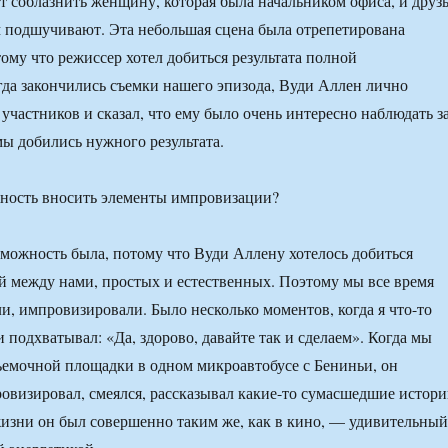
т соблазнить женщину, которая была начальником офиса, и друз
 подшучивают. Эта небольшая сцена была отрепетирована
тому что режиссер хотел добиться результата полной
гда закончились съемки нашего эпизода, Вуди Аллен лично
участников и сказал, что ему было очень интересно наблюдать з
мы добились нужного результата.
ность вносить элементы импровизации?
озможность была, потому что Вуди Аллену хотелось добиться
 между нами, простых и естественных. Поэтому мы все время
и, импровизировали. Было несколько моментов, когда я что-то
 подхватывал: «Да, здорово, давайте так и сделаем». Когда мы
ъемочной площадки в одном микроавтобусе с Бениньи, он
овизировал, смеялся, рассказывал какие-то сумасшедшие истори
изни он был совершенно таким же, как в кино, — удивительный