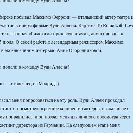
ы попали в команду Вуди Аллена?
бирске побывал Массимо Феррони — итальянский актер театра 
частие в новом фильме Вуди Аллена. Картина To Rome with Love
ате названная «Римскими приключениями», анонсирована к
5 июля. О своей работе с легендарным режиссером Массимо
л в эксклюзивном интервью Анне Огородниковой.
ы попали в команду Вуди Аллена?
асил меня попробоваться на эту роль. Вуди Аллен проводил
тинг и посмотрел огромное количество актеров, в том числе и
му понравились, и он позвал меня для личного просмотра через
кастинг-директора из Германии. На следующем этапе меня