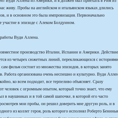
ент Вуди Аллена из Америки, и я должен был приехать в Рим из
йчас живу. Пробы на английском и итальянском языках длились
сов, и в основном это была импровизация. Первоначально
е участие в эпизоде с Алеком Болдуином.
работы Вуди Аллена.
овместное производство Италии, Испании и Америки. Действи
ется из четырех сюжетных линий, перекликающихся с историям
а сам фильм состоит из множества эпизодов, в которых занято
ов. Работа организована очень неспешно и культурно. Вуди Алле
койно, ко всем подходит, все терпеливо объясняет. Сразу
тот человек с огромным опытом, который точно знает, что ему
ыл в наушниках и в той самой шапочке, в которой его часто
осмотрев мои пробы, он решил доверить мне другую роль, и в
 одного из коллег героя, роль которого исполнял Роберто Бениньи