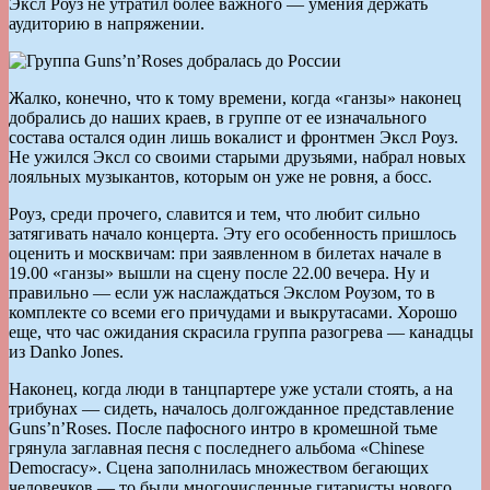
Эксл Роуз не утратил более важного — умения держать
аудиторию в напряжении.
Жалко, конечно, что к тому времени, когда «ганзы» наконец
добрались до наших краев, в группе от ее изначального
состава остался один лишь вокалист и фронтмен Эксл Роуз.
Не ужился Эксл со своими старыми друзьями, набрал новых
лояльных музыкантов, которым он уже не ровня, а босс.
Роуз, среди прочего, славится и тем, что любит сильно
затягивать начало концерта. Эту его особенность пришлось
оценить и москвичам: при заявленном в билетах начале в
19.00 «ганзы» вышли на сцену после 22.00 вечера. Ну и
правильно — если уж наслаждаться Экслом Роузом, то в
комплекте со всеми его причудами и выкрутасами. Хорошо
еще, что час ожидания скрасила группа разогрева — канадцы
из Danko Jones.
Наконец, когда люди в танцпартере уже устали стоять, а на
трибунах — сидеть, началось долгожданное представление
Guns’n’Roses. После пафосного интро в кромешной тьме
грянула заглавная песня с последнего альбома «Chinese
Democracy». Сцена заполнилась множеством бегающих
человечков — то были многочисленные гитаристы нового