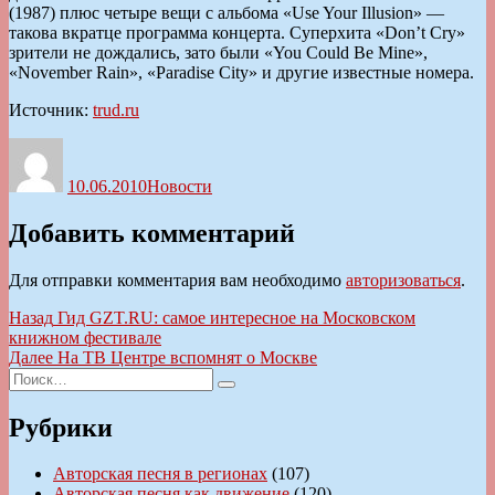
(1987) плюс четыре вещи с альбома «Use Your Illusion» —
такова вкратце программа концерта. Суперхита «Don’t Cry»
зрители не дождались, зато были «You Could Be Mine»,
«November Rain», «Paradise City» и другие известные номера.
Источник:
trud.ru
Автор
Опубликовано
Рубрики
10.06.2010
Новости
Добавить комментарий
Для отправки комментария вам необходимо
авторизоваться
.
Навигация
Предыдущая
Назад
Гид GZT.RU: самое интересное на Московском
запись:
книжном фестивале
по
Следующая
Далее
На ТВ Центре вспомнят о Москве
записям
Искать:
запись:
Поиск
Рубрики
Авторская песня в регионах
(107)
Авторская песня как движение
(120)