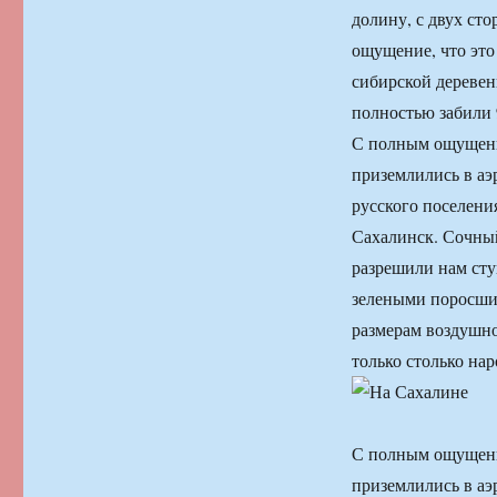
долину, с двух ст
ощущение, что это
сибирской деревень
полностью забили 
С полным ощущени
приземлились в аэ
русского поселени
Сахалинск. Сочный
разрешили нам сту
зелеными поросшим
размерам воздушно
только столько нар
С полным ощущени
приземлились в аэ