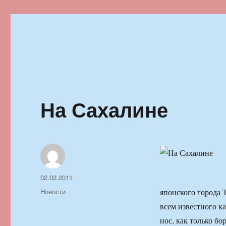
Ильменский фестиваль автор
На Сахалине
Автор
Опубликовано
02.02.2011
Рубрики
Новости
японского города 
всем известного к
нос, как только б