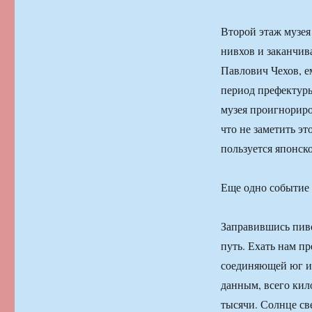
Второй этаж музея
нивхов и заканчив
Павлович Чехов, е
период префектуры
музея проигнориро
что не заметить эт
пользуется японск
Еще одно событие 
Заправившись пиво
путь. Ехать нам п
соединяющей юг и 
данным, всего кил
тысячи. Солнце св