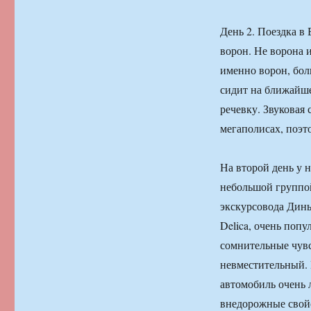
День 2. Поездка в
ворон. Не ворона 
именно ворон, бол
сидит на ближайше
речевку. Звуковая 
мегаполисах, поэт
На второй день у 
небольшой группой
экскурсовода Дины
Delica, очень поп
сомнительные чувс
невместительный. 
автомобиль очень 
внедорожные свойс