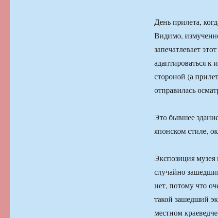
День прилета, ког
Видимо, измученн
запечатлевает это
адаптироваться к 
стороной (а приле
отправилась осмат
Это бывшее здание
японском стиле, 
Экспозиция музея 
случайно зашедши
нет, потому что оч
такой зашедший экз
местном краеведче