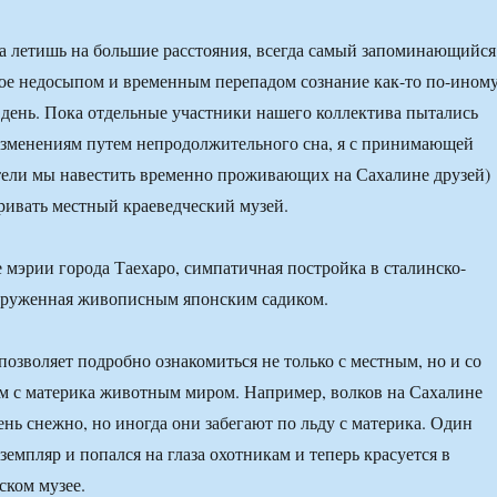
да летишь на большие расстояния, всегда самый запоминающийся
ое недосыпом и временным перепадом сознание как-то по-ином
т день. Пока отдельные участники нашего коллектива пытались
изменениям путем непродолжительного сна, я с принимающей
тели мы навестить временно проживающих на Сахалине друзей)
ривать местный краеведческий музей.
 мэрии города Таехаро, симпатичная постройка в сталинско-
окруженная живописным японским садиком.
позволяет подробно ознакомиться не только с местным, но и со
м с материка животным миром. Например, волков на Сахалине
ень снежно, но иногда они забегают по льду с материка. Один
емпляр и попался на глаза охотникам и теперь красуется в
ском музее.