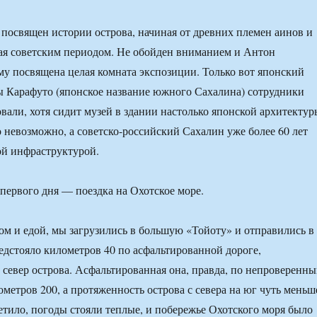
 посвящен истории острова, начиная от древних племен аинов и
ая советским периодом. Не обойден вниманием и Антон
му посвящена целая комната экспозиции. Только вот японский
 Карафуто (японское название южного Сахалина) сотрудники
вали, хотя сидит музей в здании настолько японской архитектур
о невозможно, а советско-российский Сахалин уже более 60 лет
ой инфраструктурой.
первого дня — поездка на Охотское море.
м и едой, мы загрузились в большую «Тойоту» и отправились в
редстояло километров 40 по асфальтированной дороге,
север острова. Асфальтированная она, правда, по непроверенн
ометров 200, а протяженность острова с севера на юг чуть меньш
етило, погоды стояли теплые, и побережье Охотского моря было