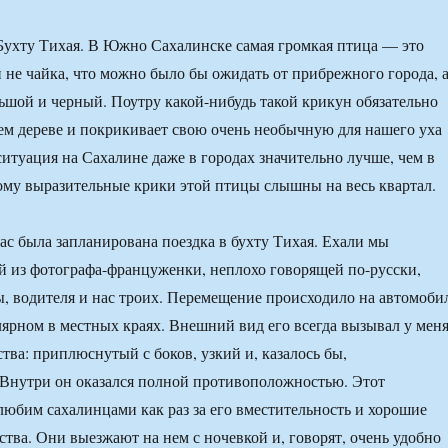
 Бухту Тихая. В Южно Сахалинске самая громкая птица — это
и не чайка, что можно было бы ожидать от прибрежного города, 
ьшой и черный. Поутру какой-нибудь такой крикун обязательно
м дереве и покрикивает свою очень необычную для нашего уха
ситуация на Сахалине даже в городах значительно лучше, чем в
ому выразительные крики этой птицы слышны на весь квартал.
нас была запланирована поездка в бухту Тихая. Ехали мы
 из фотографа-француженки, неплохо говорящей по-русски,
, водителя и нас троих. Перемещение происходило на автомоби
улярном в местных краях. Внешний вид его всегда вызывал у мен
тва: приплюснутый с боков, узкий и, казалось бы,
Внутри он оказался полной противоположностью. Этот
любим сахалинцами как раз за его вместительность и хорошие
тва. Они выезжают на нем с ночевкой и, говорят, очень удобно