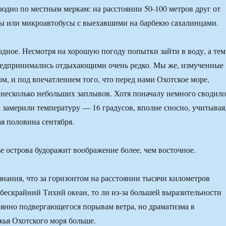
юдно по местным меркам: на расстоянии 50-100 метров друг от
пы или микроавтобусы с выехавшими на барбекю сахалинцами.
одное. Несмотря на хорошую погоду попытки зайти в воду, а тем
редпринимались отдыхающими очень редко. Мы же, измученные
м, и под впечатлением того, что перед нами Охотское море,
несколько небольших заплывов. Хотя поначалу немного сводило
а замерили температуру — 16 градусов, вполне сносно, учитывая
ая половина сентября.
е острова будоражит воображение более, чем восточное.
ознания, что за горизонтом на расстоянии тысячи километров
 бескрайний Тихий океан, то ли из-за большей выразительности
тоянно подвергающегося порывам ветра, но драматизма в
ья Охотского моря больше.