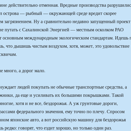
ине действительно отменная. Вредные производства разрушилис
л острова — рыбный — окружающей среде вредит скорее
ем загрязнением. Ну а сравнительно недавно запущенный проект
не путать с Сахалинской Энергией — местным осколком РАО
ет основным международным экологическим стандартам. Идешь 
шь, что дышишь чистым воздухом, хотя, может, это удовольствие
сквичам.
 много, а дорог мало.
нуждает людей покупать не обычные транспортные средства, а
жники, да еще и усиливать их большими покрышками. Такой
ногие, хотя и не все, бездорожья. А уж грунтовые дороги,
рассами федерального значения, ему точно по плечу. Спросом
вном японские авто, а вот российскую машину для бездорожья
ь редко: говорят, что ездит хорошо, но только один раз.