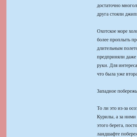
достаточно многол
друга стояли джи
Охотское море хол
более проплыть п
длительным полето
предприняли даже 
руки. Для интерес
что была уже втор
Западное побережь
То ли это из-за ос
Курилы, а за ними
этого берега, пос
ландшафте побереж