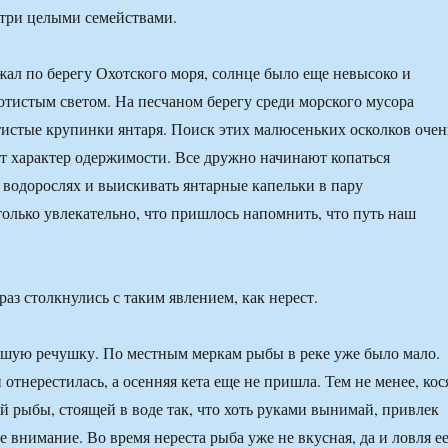
три целыми семействами.
жал по берегу Охотского моря, солнце было еще невысоко и
лотистым светом. На песчаном берегу среди морского мусора
истые крупинки янтаря. Поиск этих малюсеньких осколков очен
т характер одержимости. Все дружно начинают копаться
 водорослях и выискивать янтарные капельки в пару
олько увлекательно, что пришлось напомнить, что путь наш
аз столкнулись с таким явлением, как нерест.
ьшую речушку. По местным меркам рыбы в реке уже было мало.
отнерестилась, а осенняя кета еще не пришла. Тем не менее, кос
й рыбы, стоящей в воде так, что хоть руками вынимай, привлек
 внимание. Во время нереста рыба уже не вкусная, да и ловля е