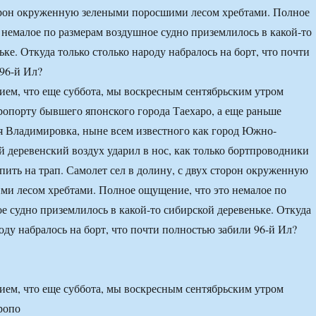
орон окруженную зелеными поросшими лесом хребтами. Полное
 немалое по размерам воздушное судно приземлилось в какой-то
ке. Откуда только столько народу набралось на борт, что почти
96-й Ил?
ем, что еще суббота, мы воскресным сентябрьским утром
ропорту бывшего японского города Таехаро, а еще раньше
я Владимировка, ныне всем известного как город Южно-
 деревенский воздух ударил в нос, как только бортпроводники
пить на трап. Самолет сел в долину, с двух сторон окруженную
и лесом хребтами. Полное ощущение, что это немалое по
е судно приземлилось в какой-то сибирской деревеньке. Откуда
оду набралось на борт, что почти полностью забили 96-й Ил?
ем, что еще суббота, мы воскресным сентябрьским утром
ропо