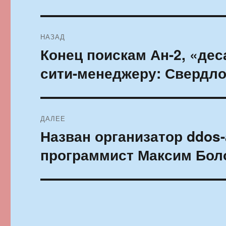
Навигация
НАЗАД
по
Конец поискам Ан-2, «дес
Предыдущая
запись:
записям
сити-менеджеру: Свердло
ДАЛЕЕ
Назван организатор ddos-
Следующая
запись:
программист Максим Бол