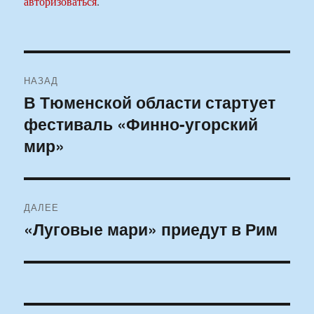
авторизоваться
.
Навигация
НАЗАД
по
В Тюменской области стартует
Предыдущая
фестиваль «Финно-угорский
запись:
записям
мир»
ДАЛЕЕ
«Луговые мари» приедут в Рим
Следующая
запись: