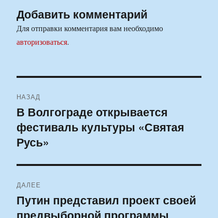
Добавить комментарий
Для отправки комментария вам необходимо
авторизоваться
.
Навигация
НАЗАД
по
В Волгограде открывается
Предыдущая
фестиваль культуры «Святая
запись:
записям
Русь»
ДАЛЕЕ
Путин представил проект своей
Следующая
предвыборной программы
запись: