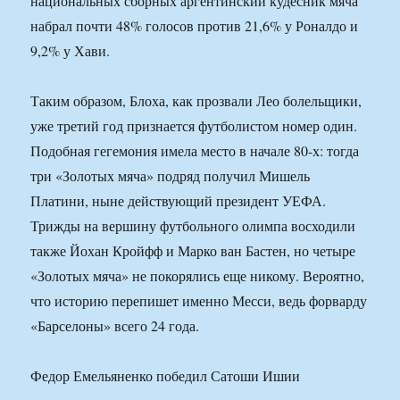
национальных сборных аргентинский кудесник мяча
набрал почти 48% голосов против 21,6% у Роналдо и
9,2% у Хави.
Таким образом, Блоха, как прозвали Лео болельщики,
уже третий год признается футболистом номер один.
Подобная гегемония имела место в начале 80-х: тогда
три «Золотых мяча» подряд получил Мишель
Платини, ныне действующий президент УЕФА.
Трижды на вершину футбольного олимпа восходили
также Йохан Кройфф и Марко ван Бастен, но четыре
«Золотых мяча» не покорялись еще никому. Вероятно,
что историю перепишет именно Месси, ведь форварду
«Барселоны» всего 24 года.
Федор Емельяненко победил Сатоши Ишии