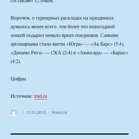
составляет 12 очков.
Впрочем, о турнирных раскладах на праздниках
думалось менее всего, тем более что новогодний
хоккей подарил немало ярких поединков. Самыми
зрелищными стали матчи «Югра» — «Ак Барс» (5:4),
«Динамо Рига» — СКА (2:4) и «Авангард» — «Барыс»
(4:2).
Цифры
Источник:
trud.ru
Автор
Опубликовано
Рубрики
12.01.2012
Новости