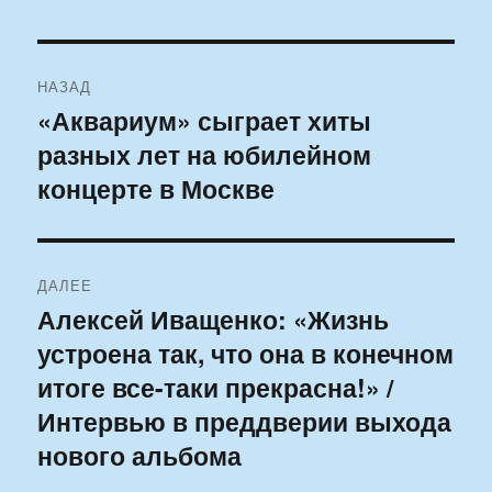
Навигация
НАЗАД
по
«Аквариум» сыграет хиты
Предыдущая
разных лет на юбилейном
запись:
записям
концерте в Москве
ДАЛЕЕ
Алексей Иващенко: «Жизнь
Следующая
устроена так, что она в конечном
запись:
итоге все-таки прекрасна!» /
Интервью в преддверии выхода
нового альбома