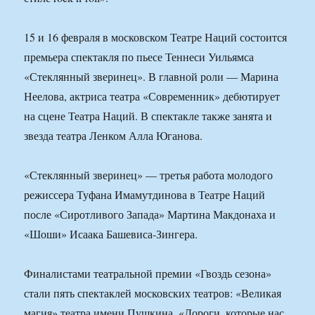
15 и 16 февраля в московском Театре Наций состоится
премьера спектакля по пьесе Теннеси Уильямса
«Стеклянный зверинец». В главной роли — Марина
Неелова, актриса театра «Современник» дебютирует
на сцене Театра Наций. В спектакле также занята и
звезда театра Ленком Алла Юганова.
«Стеклянный зверинец» — третья работа молодого
режиссера Туфана Имамутдинова в Театре Наций
после «Сиротливого Запада» Мартина Макдонаха и
«Шоши» Исаака Башевиса-Зингера.
Финалистами театральной премии «Гвоздь сезона»
стали пять спектаклей московских театров: «Великая
магия» театра имени Пушкина, «Дороги, которые нас