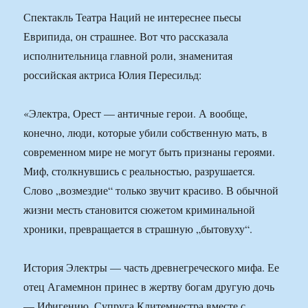
Спектакль Театра Наций не интереснее пьесы
Еврипида, он страшнее. Вот что рассказала
исполнительница главной роли, знаменитая
российская актриса Юлия Пересильд:
«Электра, Орест — античные герои. А вообще,
конечно, люди, которые убили собственную мать, в
современном мире не могут быть признаны героями.
Миф, столкнувшись с реальностью, разрушается.
Слово „возмездие“ только звучит красиво. В обычной
жизни месть становится сюжетом криминальной
хроники, превращается в страшную „бытовуху“.
История Электры — часть древнегреческого мифа. Ее
отец Агамемнон принес в жертву богам другую дочь
— Ифигению. Супруга Клитемнестра вместе с