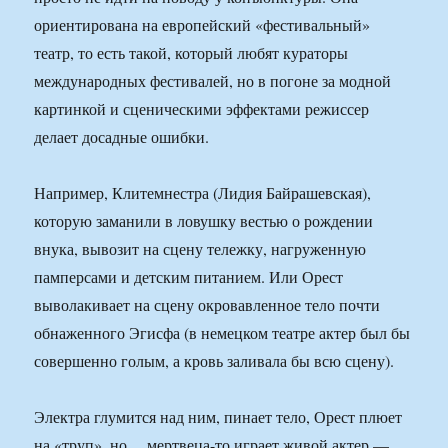
ориентирована на европейский «фестивальный»
театр, то есть такой, который любят кураторы
международных фестивалей, но в погоне за модной
картинкой и сценическими эффектами режиссер
делает досадные ошибки.
Например, Клитемнестра (Лидия Байрашевская),
которую заманили в ловушку вестью о рождении
внука, вывозит на сцену тележку, нагруженную
памперсами и детским питанием. Или Орест
выволакивает на сцену окровавленное тело почти
обнаженного Эгисфа (в немецком театре актер был бы
совершенно голым, а кровь заливала бы всю сцену).
Электра глумится над ним, пинает тело, Орест плюет
на «труп», но… мертвеца-то играет живой актер —