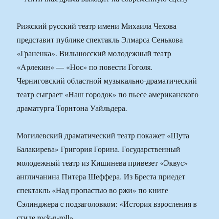
Рижский русский театр имени Михаила Чехова
представит публике спектакль Элмарса Сенькова
«Граненка». Вильнюсский молодежный театр
«Арлекин» — «Нос» по повести Гоголя.
Черниговский областной музыкально-драматический
театр сыграет «Наш городок» по пьесе американского
драматурга Торнтона Уайльдера.
Могилевский драматический театр покажет «Шута
Балакирева» Григория Горина. Государственный
молодежный театр из Кишинева привезет «Эквус»
англичанина Питера Шеффера. Из Бреста приедет
спектакль «Над пропастью во ржи» по книге
Сэлинджера с подзаголовком: «История взросления в
стиле rock-n-roll».