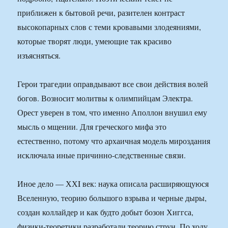
приближен к бытовой речи, разителен контраст
высокопарных слов с теми кровавыми злодеяниями,
которые творят люди, умеющие так красиво
изъясняться.
Герои трагедии оправдывают все свои действия волей
богов. Возносит молитвы к олимпийцам Электра.
Орест уверен в том, что именно Аполлон внушил ему
мысль о мщении. Для греческого мифа это
естественно, потому что архаичная модель мироздания
исключала иные причинно-следственные связи.
Иное дело — ХХI век: наука описала расширяющуюся
Вселенную, теорию большого взрыва и черные дыры,
создан коллайдер и как будто добыт бозон Хиггса,
физики-теоретики разработали теорию струн. По ходу