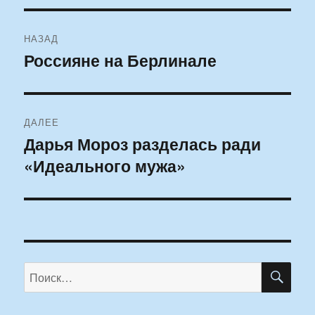
Навигация
НАЗАД
по
Россияне на Берлинале
Предыдущая
запись:
записям
ДАЛЕЕ
Дарья Мороз разделась ради
Следующая
«Идеального мужа»
запись:
ПО
Искать: