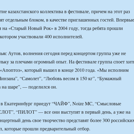
тие казахстанского коллектива в фестивале, причем на этот раз
т отдельным блоком, в качестве приглашенных гостей. Впервы
ли на «Старый Новый Рок» в 2004 году, тогда ребята прошли
 котором участвовали 400 исполнителей.
льяс Аутов, волнения сегодня перед концертом группа уже не
льку за плечами огромный опыт. На фестивале группа споет хи
 «Апоптоз», который вышел в конце 2010 года. «Мы исполним
“Чинзана”, “Самолет”, “Любовь весом в 150 кг”, “Бумажный
а на шаре”, — поделился он.
r в Екатеринбург приедут “ЧАЙФ”, Noize MC, “Смысловые
СЛОТ”, “ПИЛОТ” — все они выступят в первый день, а уже на
онцертный день свое творчество представят более 300 российски
п, которые прошли предварительный отбор.