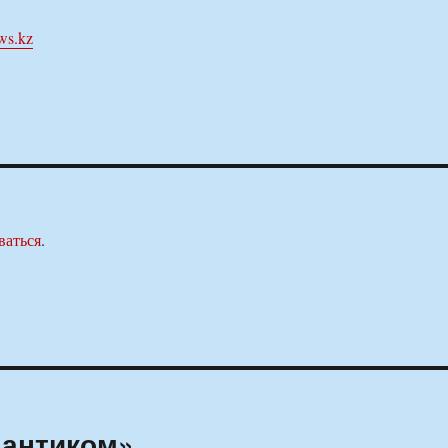
ws.kz
ваться
.
мантиком»