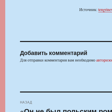
Источник:
tengrine
Добавить комментарий
Для отправки комментария вам необходимо
авторизо
Навигация
НАЗАД
по
«Он не был польским ро
Предыдущая