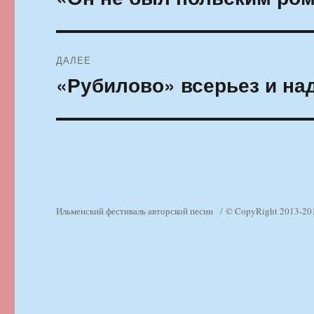
запись:
записям
ДАЛЕЕ
«Рубилово» всерьез и на
Следующая
запись:
Ильменский фестиваль авторской песни
© CopyRight 2013-20