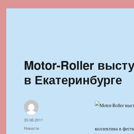
Ильменский фестиваль автор
Motor-Roller выст
в Екатеринбурге
Автор
Опубликовано
30.06.2011
Рубрики
Новости
коллектива в фес