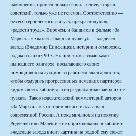
накопления, пришел новый герой. Точнее, старый,
советский, только уже не гегемон. Соответственно —
без его героического статуса, прекраснодушия,
«радости труда». Впрочем, и бандитов в фильме «За
Маркса…» хватает. Главный душегуб — владелец
завода (Владимир Епифанцев), истерик и отморозок,
родом из лихих 90-х. Но при этом с замашками
нынешнего олигарха, посылающего своих
помощников на аукцион за работами авангардистов,
чтобы охмурить прогрессивных немецких партнеров
видом своего кабинета, а на раздолбанный завод их не
пускать. Таков издевательский комментарий авторов
«За Маркса…» к истории левого искусства в
современной России. А пока миллионы на покупку
Родченко или Малевича не оприходованы, в кабинете
владельца завода висит картина на родной ему сюжет