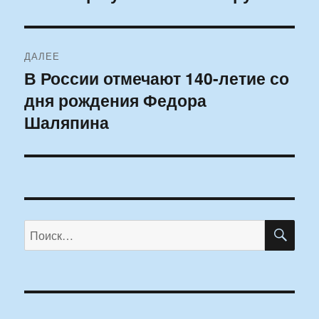
запись:
записям
ДАЛЕЕ
В России отмечают 140-летие со
Следующая
дня рождения Федора
запись:
Шаляпина
ПО
Искать: