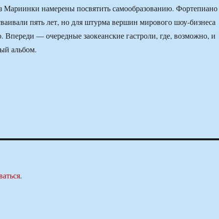
з Мариинки намерены посвятить самообразованию. Фортепиано
сваивали пять лет, но для штурма вершин мирового шоу-бизнеса
о. Впереди — очередные заокеанские гастроли, где, возможно, и
вый альбом.
ваться
.