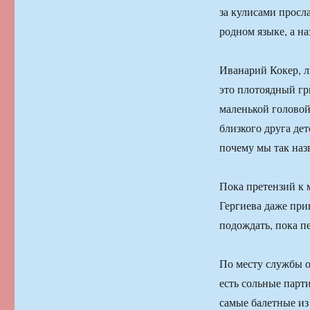
за кулисами просл
родном языке, а н
Иванарий Кокер, л
это плотоядный гр
маленькой головой
близкого друга дет
почему мы так наз
Пока претензий к 
Гергиева даже при
подождать, пока п
По месту службы о
есть сольные парт
самые балетные из