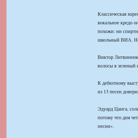
Классическая хоре
вокальное кредо о
похожи: ни спиртн
школьный ВИА. Н
Виктор Литвиненко
волосы в зеленый ц
К дебютному выст
из 13 песен довер
Эдуард Цанга, сол
потому что дня чет
песни».