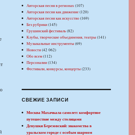
Авторская песня в регионах
(107)
Авторская песня как движение
(120)
Авторская песня как искусство
(169)
Без рубрики
(145)
Грушинский фестиваль
(82)
Клубы, творческие объединения, театры
(141)
е
Музыкальные инструменты
(69)
Новости
(42 062)
Обо всем
(112)
Персоналии
(134)
нт
Фестивали, конкурсы, концерты
(233)
то
СВЕЖИЕ ЗАПИСИ
Москва Махачкала самолет: комфортное
путешествие между столицами
Девушки Березовский: знакомства в
й
уральском городе с особым шармом