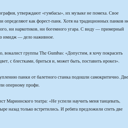
ография, утверждают «гумбасы», их музыке не помеха. Свое
ни определяют как форест-панк. Хотя на традиционных панков н
ого, ни наркотиков, ни богемного угара. С виду — примерный
о имидж — дело наживное.
, вокалист группы The Gumbas: «Допустим, я хочу покрасить
вет, с блестками, бриться и, может быть, поставить ирокез».
уплению панки от балетного станка подошли самокритично. Дв
или оперному профи.
ист Мариинского театра: «Не успели научить меня танцевать,
ыре назад только встретились. И ребята предложили спеть две