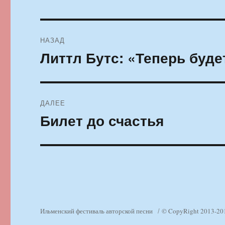
Навигация
НАЗАД
по
Литтл Бутс: «Теперь буд
Предыдущая
запись:
записям
ДАЛЕЕ
Билет до счастья
Следующая
запись:
Ильменский фестиваль авторской песни
© CopyRight 2013-20