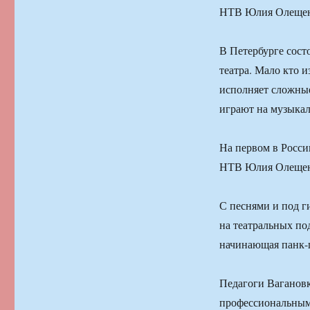
НТВ Юлия Олещен
В Петербурге сос
театра. Мало кто и
исполняет сложные
играют на музыка
На первом в Росс
НТВ Юлия Олещен
С песнями и под г
на театральных по
начинающая панк-
Педагоги Вагановк
профессиональным