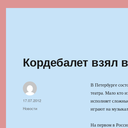
Ильменский фестиваль автор
Кордебалет взял в
В Петербурге сос
театра. Мало кто и
Автор
Опубликовано
17.07.2012
исполняет сложные
Рубрики
Новости
играют на музыка
На первом в Росс