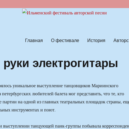
ской песни
Главная
О фестивале
История
Авторс
 руки электрогитары
тоялось уникальное выступление танцовщиков Мариинского
з петербургских любителей балета мог представить, что те, кто
 партии на одной из главных театральных площадок страны, ещ
льных инструментах и поют.
ии выступлении танцующей панк-группы побывала корреспонде