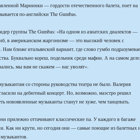
авленной Мариинки — гордости отечественного балета, поет на
азывается по-английски The Gumbas.
идер группы The Gumbas: «На одном из азиатских диалектов —
иб, в американском жаргонизме — это высокий человек с
. Нам ближе итальянский вариант, где слово гумбо подразумева
ства. Буквально кореш, подельник среди мафии. А на самом деле
вались, мы вам не скажем — нас уволят».
музыкантам со стороны руководства театра не было. Валерия
гласили на дебютный концерт. Но, возможно, маэстро решил
еть новоявленные музыканты станут не хуже, чем танцевать.
ни прилежно оттачивают классические па. У каждого в багаже
ии. Как ни крути, но сегодня они — самые поющие из балетных 
 музыкантов.