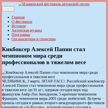
Перейти
к
Меню
Ильменский фестиваль авторской песни
содержимому
Главная
О фестивале
История
Авторская музыка
Программа
Организаторы и спонсоры
Кикбоксер Алексей Папин стал
чемпионом мира среди
профессионалов в тяжелом весе
ЧЕЛЯБИНСК, 3 марта. /ИТАР-ТАСС/. Российский кикбоксер
Алексей Папин стал чемпионом мира среди профессионалов
в тяжелом весе /до 91 кг/, одержав сегодня верх над
французом Амёр-Лэн Зинедином, 5-кратным чемпионом
Франции, чемпионом мира-2005 среди любителей. Встреча
прошла сегодня в рамках второго международного фестиваля
единоборств «За Россию», который прошел сегодня в