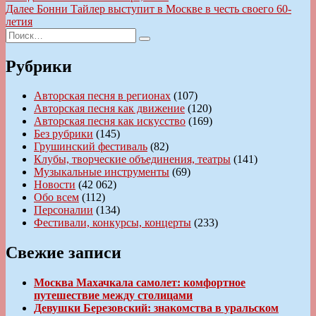
запись:
Следующая
Далее
Бонни Тайлер выступит в Москве в честь своего 60-
по
запись:
летия
записям
Искать:
Поиск
Рубрики
Авторская песня в регионах
(107)
Авторская песня как движение
(120)
Авторская песня как искусство
(169)
Без рубрики
(145)
Грушинский фестиваль
(82)
Клубы, творческие объединения, театры
(141)
Музыкальные инструменты
(69)
Новости
(42 062)
Обо всем
(112)
Персоналии
(134)
Фестивали, конкурсы, концерты
(233)
Свежие записи
Москва Махачкала самолет: комфортное
путешествие между столицами
Девушки Березовский: знакомства в уральском