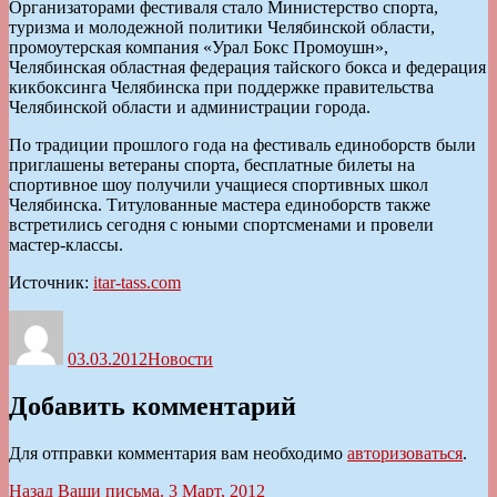
Организаторами фестиваля стало Министерство спорта,
туризма и молодежной политики Челябинской области,
промоутерская компания «Урал Бокс Промоушн»,
Челябинская областная федерация тайского бокса и федерация
кикбоксинга Челябинска при поддержке правительства
Челябинской области и администрации города.
По традиции прошлого года на фестиваль единоборств были
приглашены ветераны спорта, бесплатные билеты на
спортивное шоу получили учащиеся спортивных школ
Челябинска. Титулованные мастера единоборств также
встретились сегодня с юными спортсменами и провели
мастер-классы.
Источник:
itar-tass.com
Автор
Опубликовано
Рубрики
03.03.2012
Новости
Добавить комментарий
Для отправки комментария вам необходимо
авторизоваться
.
Навигация
Предыдущая
Назад
Ваши письма. 3 Март, 2012