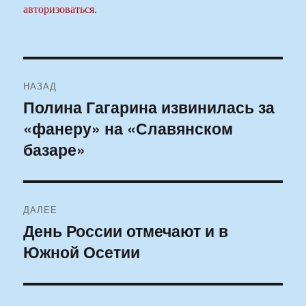
авторизоваться
.
Навигация
НАЗАД
по
Полина Гагарина извинилась за
Предыдущая
«фанеру» на «Славянском
запись:
записям
базаре»
ДАЛЕЕ
День России отмечают и в
Следующая
Южной Осетии
запись: