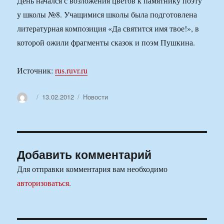
День начался с возложения цветов к памятнику поэту
у школы №8. Учащимися школы была подготовлена
литературная композиция «Да святится имя твое!», в
которой ожили фрагменты сказок и поэм Пушкина.
Источник:
rus.ruvr.ru
Автор
Опубликовано
Рубрики
13.02.2012
Новости
Добавить комментарий
Для отправки комментария вам необходимо
авторизоваться
.