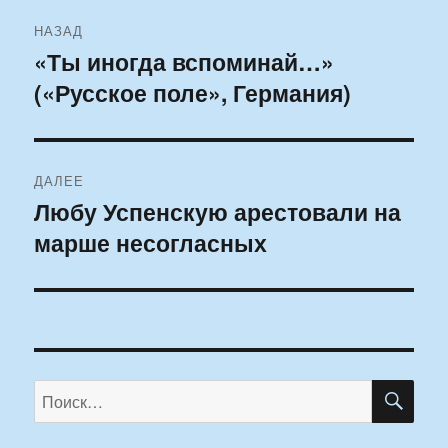
Навигация
НАЗАД
по
«Ты иногда вспоминай…»
Предыдущая
(«Русское поле», Германия)
запись:
записям
ДАЛЕЕ
Любу Успенскую арестовали на
Следующая
марше несогласных
запись:
ПО
Искать: