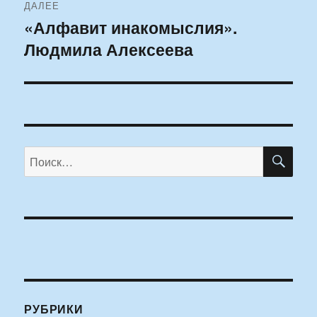
ДАЛЕЕ
«Алфавит инакомыслия».
Следующая
Людмила Алексеева
запись:
ПО
Искать:
РУБРИКИ