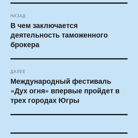
Навигация
НАЗАД
по
В чем заключается
Предыдущая
деятельность таможенного
запись:
записям
брокера
ДАЛЕЕ
Международный фестиваль
Следующая
«Дух огня» впервые пройдет в
запись:
трех городах Югры