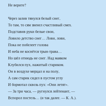
Не верите?
Через залив тянулся белый снег,
То там, то сям звенел счастливый смех.
Подставив руки белые свои,
Ловило детство снег… Лови, лови,
Пока не побелеет голова
И неба не коснётся трын-трава…
Но шёл отнюдь не снег. Над маяком
Клубился пух, нажитый стариком.
Он в воздухе мерцал и на полу,
А сам старик сидел в пустом углу
И бормотал сквозь пух: «Они летят».
— За три часа, — ругнулся лейтенант, —
Вспорол постель… (и так далее. — К. А.).