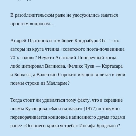
В разоблачительском раже не удосужились задаться
простым вопросом…
Андрей Платонов и тем более Кэндзабуро Оэ — это
авторы из круга чтения «советского поэта-почвенника
70-х годов»? Неужто Анатолий Поперечный когда-
либо цитировал Вагинова, Феликс Чуев — Кортасара
и Борхеса, а Валентин Сорокин изящно вплетал в свои
поэмы строки из Малларме?
Тогда стоит ли удивляться тому факту, что в середине
поэмы Кузнецова «Змеи на маяке» (1977) остроумно
переворачивается концовка написанного двумя годами
ранее «Осеннего крика ястреба» Иосифа Бродского?