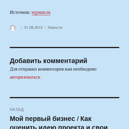
Источник:
regnum.ru
Автор
Опубликовано
Рубрики
31.08.2012
Новости
Добавить комментарий
Для отправки комментария вам необходимо
авторизоваться
.
Навигация
НАЗАД
по
Мой первый бизнес / Как
Предыдущая
оценить идею проекта и свои
запись:
записям