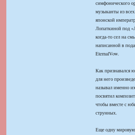
симфонического ор
музыканты из всех 
японской императ
Лопаткиной под «Л
когда-то сел на с
написанной в под
EternalVow.
Как признавался ю
для него произвед
называл именно и
посвятил композит
чтобы вместе с юби
струнных.
Еще одну мировую