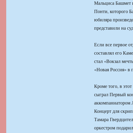
Мальциса Башмет 
Понти, которого Б
юбиляра произведе
представили на су
Если все первое о
составлял его Кам
стал «Вокзал мечт
«Новая Россия» в 
Кроме того, в это
сыграл Первый кон
аккомпаниатором 
Концерт для скрип
Тамара Гвердците
оркестром подарил