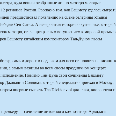
кестра, куда вошли отобранные лично маэстро молодые
12 регионов России. Рассказ о том, как Башмету удалось сыграть
рицей предшествовал появлению на сцене балерины Ульяны
ебедя» Сен-Санса. А невероятная история о кузнечике, который
мычок маэстро, стала прекрасным вступлением к мировой премьер
арок Башмету китайским композитором Тан-Дуном пьесы
биляр, самым дорогим подарком для него становятся написанны
ения, а самым важным во всем своем праздничном концерте
х исполнение. Помимо Тан-Дуна свои сочинения Башмету
ор Джованни Соллима, который специально приехал в Москву,
ляром впервые сыграть The Divisionviol для альта, виолончели и
 премьеру — сочинение литовского композитора Арвидаса