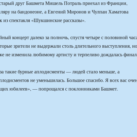
 старый друг Башмета Мишель Потраль приехал из Франции,
ляру на бандонеоне, а Евгений Миронов и Чулпан Хаматова
к из спектакля «Шукшинские рассказы».
ный концерт далеко за полночь, спустя четыре с половиной час
оторые зрители не выдержали столь длительного выступления, н
 же не изменила любимому артисту и терпеливо дождалась финал
за такие бурные аплодисменты — людей стало меньше, а
плодисментов не уменьшилась. Большое спасибо. Я всех вас оче
щих юбилеев», — попрощался с поклонниками Башмет.