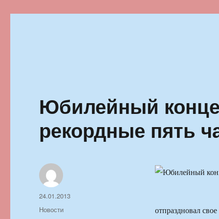
Ильменский фестиваль автор
Юбилейный конце
рекордные пять ч
Автор
Опубликовано
24.01.2013
Рубрики
Новости
отпраздновал свое