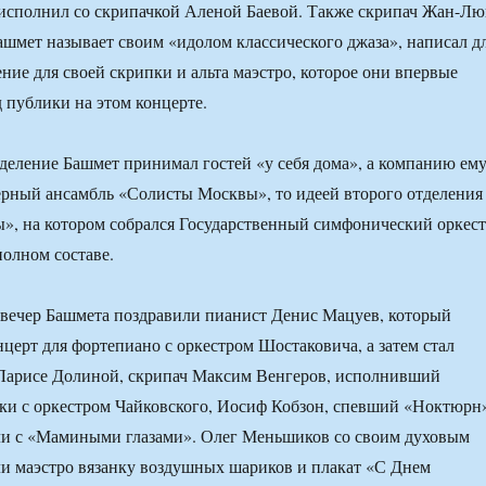
исполнил со скрипачкой Аленой Баевой. Также скрипач Жан-Лю
ашмет называет своим «идолом классического джаза», написал д
ние для своей скрипки и альта маэстро, которое они впервые
д публики на этом концерте.
тделение Башмет принимал гостей «у себя дома», а компанию ем
ерный ансамбль «Солисты Москвы», то идеей второго отделения
ы», на котором собрался Государственный симфонический оркес
полном составе.
т вечер Башмета поздравили пианист Денис Мацуев, который
церт для фортепиано с оркестром Шостаковича, а затем стал
Ларисе Долиной, скрипач Максим Венгеров, исполнивший
ки с оркестром Чайковского, Иосиф Кобзон, спевший «Ноктюрн
ли с «Мамиными глазами». Олег Меньшиков со своим духовым
и маэстро вязанку воздушных шариков и плакат «С Днем