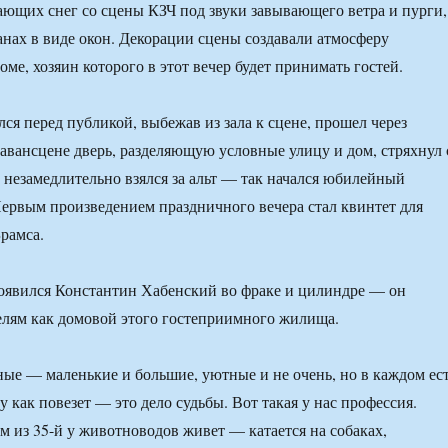
ающих снег со сцены КЗЧ под звуки завывающего ветра и пурги,
нах в виде окон. Декорации сцены создавали атмосферу
оме, хозяин которого в этот вечер будет принимать гостей.
ся перед публикой, выбежав из зала к сцене, прошел через
авансцене дверь, разделяющую условные улицу и дом, стряхнул 
 незамедлительно взялся за альт — так начался юбилейный
Первым произведением праздничного вечера стал квинтет для
Брамса.
оявился Константин Хабенский во фраке и цилиндре — он
елям как домовой этого гостеприимного жилища.
ые — маленькие и большие, уютные и не очень, но в каждом ес
 как повезет — это дело судьбы. Вот такая у нас профессия.
 из 35-й у животноводов живет — катается на собаках,