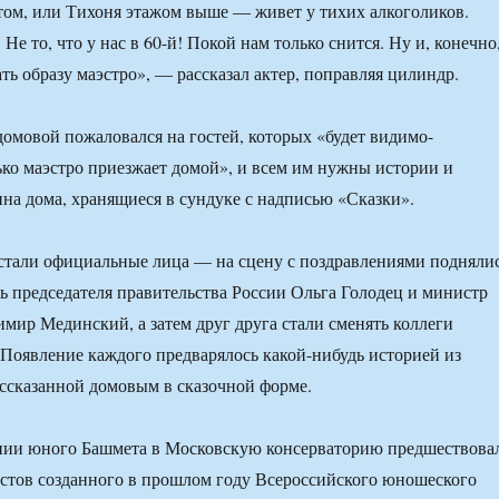
отом, или Тихоня этажом выше — живет у тихих алкоголиков.
. Не то, что у нас в 60-й! Покой нам только снится. Ну и, конечно
ть образу маэстро», — рассказал актер, поправляя цилиндр.
домовой пожаловался на гостей, которых «будет видимо-
ько маэстро приезжает домой», и всем им нужны истории и
на дома, хранящиеся в сундуке с надписью «Сказки».
стали официальные лица — на сцену с поздравлениями подняли
ль председателя правительства России Ольга Голодец и министр
мир Мединский, а затем друг друга стали сменять коллеги
 Появление каждого предварялось какой-нибудь историей из
ссказанной домовым в сказочной форме.
нии юного Башмета в Московскую консерваторию предшествова
стов созданного в прошлом году Всероссийского юношеского