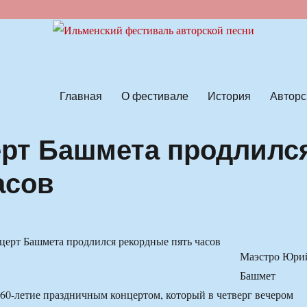
ской песни
Главная
О фестивале
История
Авторс
рт Башмета продлилс
асов
Маэстро Юри
Башмет
 60-летие праздничным концертом, который в четверг вечером