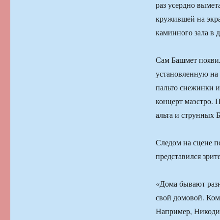
раз усердно вымет
кружившей на экра
каминного зала в д
Сам Башмет появил
установленную на 
пальто снежинки и
концерт маэстро. 
альта и струнных 
Следом на сцене п
представился зрит
«Дома бывают разн
свой домовой. Кому
Например, Никодим