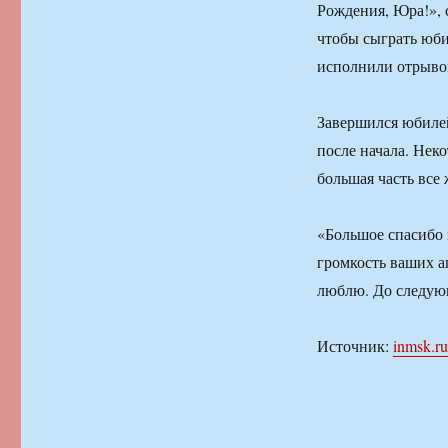
Рождения, Юра!»,
чтобы сыграть юби
исполнили отрыво
Завершился юбилей
после начала. Нек
большая часть все
«Большое спасибо 
громкость ваших а
люблю. До следую
Источник:
inmsk.ru