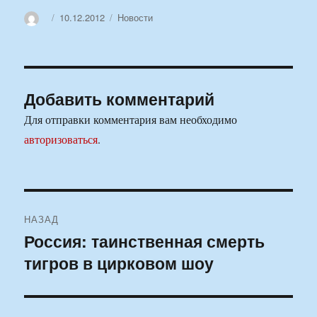
Автор
Опубликовано
Рубрики
10.12.2012
Новости
Добавить комментарий
Для отправки комментария вам необходимо
авторизоваться
.
Навигация
НАЗАД
по
Россия: таинственная смерть
Предыдущая
тигров в цирковом шоу
запись:
записям