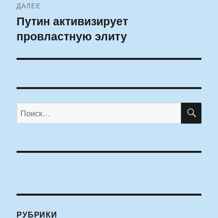
ДАЛЕЕ
Путин активизирует
Следующая
провластную элиту
запись:
ПО
Искать:
РУБРИКИ