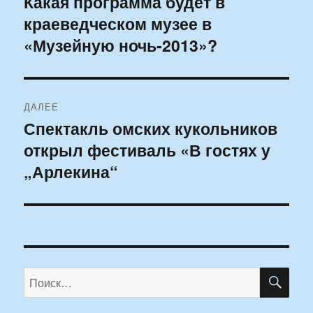
Какая программа будет в
Предыдущая
краеведческом музее в
запись:
записям
«Музейную ночь-2013»?
ДАЛЕЕ
Спектакль омских кукольников
Следующая
открыл фестиваль «В гостях у
запись:
„Арлекина“
ПО
Искать: