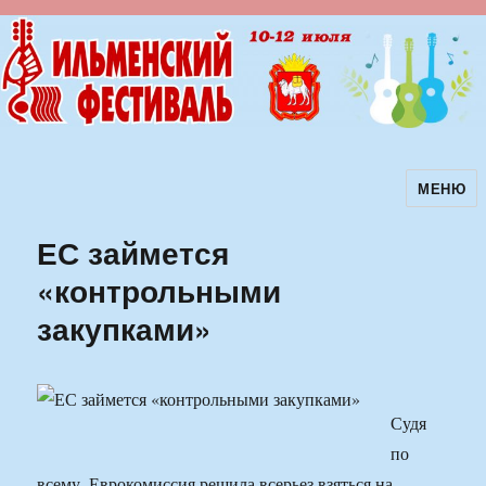
МЕНЮ
Ильменский фестиваль авторской
песни
ЕС займется
«контрольными
закупками»
Судя
по
всему, Еврокомиссия решила всерьез взяться на