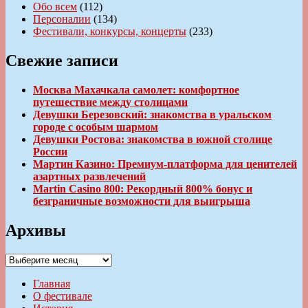
Обо всем
(112)
Персоналии
(134)
Фестивали, конкурсы, концерты
(233)
Свежие записи
Москва Махачкала самолет: комфортное
путешествие между столицами
Девушки Березовский: знакомства в уральском
городе с особым шармом
Девушки Ростова: знакомства в южной столице
России
Мартин Казино: Премиум-платформа для ценителей
азартных развлечений
Martin Casino 800: Рекордный 800% бонус и
безграничные возможности для выигрыша
Архивы
Архивы
Главная
О фестивале