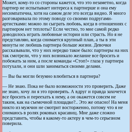
Может, кому-то со стороны кажется, что это незаметно, когда
партнер не испытывает интереса к партнерше и она ему
несимпатична, хотя на самом деле это всегда видно. Я много
разговаривала по этому поводу со своими подругами-
артистками: можно ли сыграть любовь, когда в отношениях с
партнером нет теплоты? Если честно, то мне самой редко
доводилось играть любовные истории или страсть. Но я не
представляю, когда снимается крупный план, а ты в эти
минуты не любишь партнера больше жизни. Девочки
рассказывали, что у них нередко такое было: партнеры на них
так смотрели, что у них возникало желание все бросить и
побежать за ним, а после команды «Стоп!» глаза у партнера
потухали, и они шли заниматься своими делами.
— Вы бы могли безумно влюбиться в партнера?
— Не знаю. Пока не было возможности это проверить. Даже
не знаю, хочу ли я это проверять. А вдруг и правда захочется
все бросить и переехать к нему, а он окажется совсем не
таким, как на съемочной площадке?.. Это же опасно! На меня
никто из мужчин не смотрит восторженно, потому что я не
снимаюсь в ролях роковых красавиц. Мне даже сложно
представить, чтобы я какому-то актеру в чем-то серьезном
поверила.