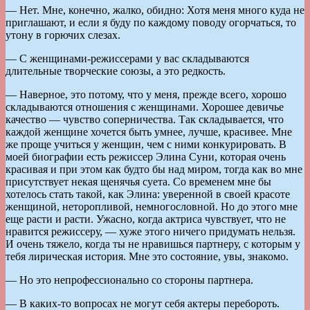
— Нет. Мне, конечно, жалко, обидно: Хотя меня много куда не
приглашают, и если я буду по каждому поводу огорчаться, то
утону в горючих слезах.
— С женщинами-режиссерами у вас складываются
длительные творческие союзы, а это редкость.
— Наверное, это потому, что у меня, прежде всего, хорошо
складываются отношения с женщинами. Хорошее девичье
качество — чувство соперничества. Так складывается, что
каждой женщине хочется быть умнее, лучше, красивее. Мне
же проще учиться у женщин, чем с ними конкурировать. В
моей биографии есть режиссер Элина Суни, которая очень
красивая и при этом как будто бы над миром, тогда как во мне
присутствует некая щенячья суета. Со временем мне бы
хотелось стать такой, как Элина: уверенной в своей красоте
женщиной, неторопливой, немногословной. Но до этого мне
еще расти и расти. Ужасно, когда актриса чувствует, что не
нравится режиссеру, — хуже этого ничего придумать нельзя.
И очень тяжело, когда ты не нравишься партнеру, с которым у
тебя лирическая история. Мне это состояние, увы, знакомо.
— Но это непрофессионально со стороны партнера.
— В каких-то вопросах не могут себя актеры перебороть.