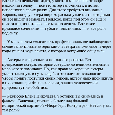
Вот кто-то необычно ходит, у кого-то манера в разговоре
наклонять голову — все это актер запоминает, а потом
использует в своих ролях. Для этого требуется внимание.
Хорошо, когда у актера широко распахнутые глаза, которыми
он все видит и замечает. Неплохо, когда при этом он еще и
пластилин, из которого все можно лепить. Вот такое
идеальное сочетание — губки и пластилина, — и все роли
под силу.
— У меня в этом смысле есть профессиональное наблюдение:
самые талантливые актеры кино и театра запоминают и через
годы узнают журналиста, с которым когда-либо общались.
— Актеры тоже разные, и нет одного рецепта. Есть
прекрасные актеры, которые совершенно невнимательные и
мало кого запоминают. Но, как правило, хорошие актеры
умеют заглянуть в суть вещей, и это идет от психологии.
Чтобы понять поступки своих героев, актеру надо проникнуть
в их сознание, и без психологии, знания человеческой
природы тут не обойтись.
— Режиссер Елена Николаева, у которой вы снимались в
фильме «Ванечка», сейчас работает над большой
исторической картиной «Нюрнберг. Контригра». Нет ли у вас
там роли?