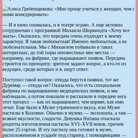
— И в кино снималась, и в театре играю. А еще активно
сотрудничаю с программой Михаила Ширвиндта «Хочу все
знать». Оказалось, что передача очень подходит к моему
характеру. Я такая любопытная! Именно любопытная, а не
любознательная. Мы с Михаилом побывали в таких
интересных, до той поры неизвестных мне местах —
например, на фабрике, где выращивают пиявок. Передача
строится по принципу: зрители задают вопрос, а кто-то из
ведущих, среди которых и я, ищут ответ.
Поступил такой вопрос: откуда берутся пиявки, тот же
Дуремар — откуда он? Оказалось, что есть специальная
фабрика по выращиванию медицинских пиявок, и мы
наблюдали, а потом показали и рассказали в передаче весь
этот процесс — как их выращивают, чем кормят, как ими
лечат. Еще были в Музее утраченного вкуса, или Музее
пастилы в Коломне. Обычно в музеях — экспонаты, а там —
всякие вкусности, сладости. Девушка Наташа отыскала
рецепты изготовления пастилы XVI–XVII веков, причем
более 25 сортов. И эту пастилу она готовит в музее,
расположенном в усадьбе под старину, с помощницами —