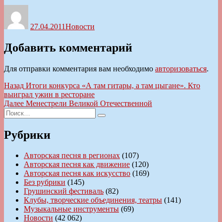
Автор
Опубликовано
Рубрики
27.04.2011
Новости
Добавить комментарий
Для отправки комментария вам необходимо
авторизоваться
.
Навигация
Предыдущая
Назад
Итоги конкурса «А там гитары, а там цыгане». Кто
запись:
выиграл ужин в ресторане
по
Следующая
Далее
Менестрели Великой Отечественной
записям
Искать:
запись:
Поиск
Рубрики
Авторская песня в регионах
(107)
Авторская песня как движение
(120)
Авторская песня как искусство
(169)
Без рубрики
(145)
Грушинский фестиваль
(82)
Клубы, творческие объединения, театры
(141)
Музыкальные инструменты
(69)
Новости
(42 062)