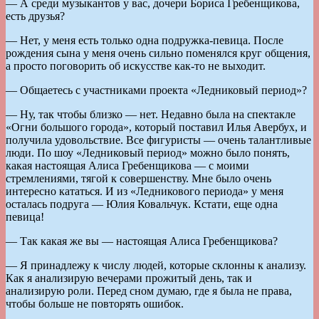
— А среди музыкантов у вас, дочери Бориса Гребенщикова,
есть друзья?
— Нет, у меня есть только одна подружка-певица. После
рождения сына у меня очень сильно поменялся круг общения,
а просто поговорить об искусстве как-то не выходит.
— Общаетесь с участниками проекта «Ледниковый период»?
— Ну, так чтобы близко — нет. Недавно была на спектакле
«Огни большого города», который поставил Илья Авербух, и
получила удовольствие. Все фигуристы — очень талантливые
люди. По шоу «Ледниковый период» можно было понять,
какая настоящая Алиса Гребенщикова — с моими
стремлениями, тягой к совершенству. Мне было очень
интересно кататься. И из «Ледникового периода» у меня
осталась подруга — Юлия Ковальчук. Кстати, еще одна
певица!
— Так какая же вы — настоящая Алиса Гребенщикова?
— Я принадлежу к числу людей, которые склонны к анализу.
Как я анализирую вечерами прожитый день, так и
анализирую роли. Перед сном думаю, где я была не права,
чтобы больше не повторять ошибок.