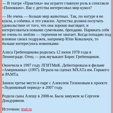
— В театре «Практика» вы играете главную роль в спектакле
«Пиноккио». Вас с детства интересовал мир кукол?
— Не очень — больше мир животных. Так, по натуре я не
кукла, а собачка, и это ужасно. Артистка должна получать
удовольствие от того, что она хорошо выглядит, и
интересоваться новыми сумочками, брендами. Наряжать себя
не очень-то люблю — терпения не хватает. Когда попадаю под
влияние своих подружек, например Юли Ковальчук, то
больше интересуюсь новинками:
Алиса Гребенщикова родилась 12 июня 1978 года в
Ленинграде. Отец — рок-музыкант Борис Гребенщиков.
Окончила в 1997 году ЛГИТМиК. Дебютировала в фильме
«Американка» (1997). Играла на сценах МХАТа им. Горького
и РАМТа.
Заняла третье место в паре с Алексеем Тихоновым в проекте
«Ледниковый период» в 2007 году.
Родила сына Алешу в 2008-м. Была замужем за Сергеем
Дондуряном.
Источник:
trud.ru