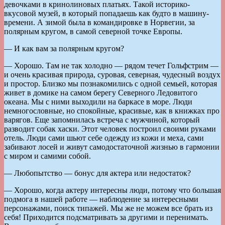
девочками в кринолиновых платьях. Такой историко-
вкусовой музей, в который попадаешь как будто в машину-
времени. А зимой была в командировке в Норвегии, за
полярным кругом, в самой северной точке Европы.
— И как вам за полярным кругом?
— Хорошо. Там не так холодно — рядом течет Гольфстрим —
и очень красивая природа, суровая, северная, чудесный воздух
и простор. Близко мы познакомились с одной семьей, которая
живет в домике на самом берегу Северного Ледовитого
океана. Мы с ними выходили на баркасе в море. Люди
немногословные, но спокойные, красивые, как в книжках про
варягов. Еще запомнилась встреча с мужчиной, который
разводит собак хаски. Этот человек построил своими руками
отель. Люди сами шьют себе одежду из кожи и меха, сами
забивают лосей и живут самодостаточной жизнью в гармонии
с миром и самими собой.
— Любопытство — бонус для актера или недостаток?
— Хорошо, когда актеру интересны люди, потому что большая
подмога в нашей работе — наблюдение за интересными
персонажами, поиск типажей. Мы же не можем все брать из
себя! Приходится подсматривать за другими и перенимать.