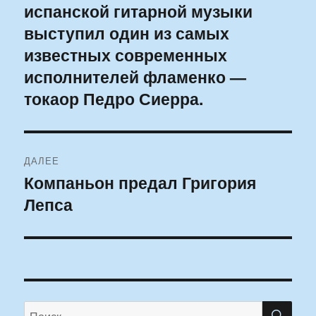
испанской гитарной музыки
запись:
записям
выступил один из самых
известных современных
исполнителей фламенко —
токаор Педро Сиерра.
ДАЛЕЕ
Компаньон предал Григория
Следующая
Лепса
запись:
ПО
Искать: