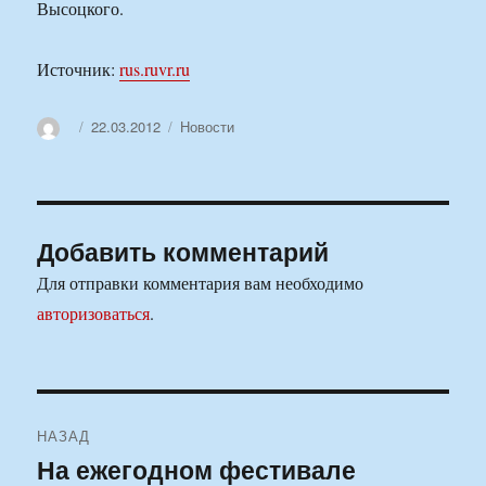
Высоцкого.
Источник:
rus.ruvr.ru
Автор
Опубликовано
Рубрики
22.03.2012
Новости
Добавить комментарий
Для отправки комментария вам необходимо
авторизоваться
.
Навигация
НАЗАД
по
На ежегодном фестивале
Предыдущая