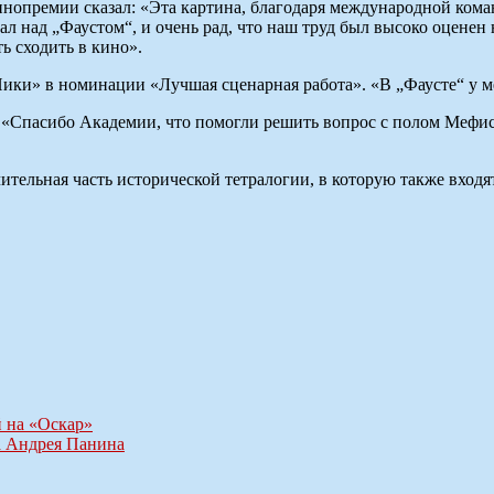
опремии сказал: «Эта картина, благодаря международной коман
л над „Фаустом“, и очень рад, что наш труд был высоко оценен н
ь сходить в кино».
ики» в номинации «Лучшая сценарная работа». «В „Фаусте“ у м
Спасибо Академии, что помогли решить вопрос с полом Мефист
ельная часть исторической тетралогии, в которую также входя
й на «Оскар»
а Андрея Панина