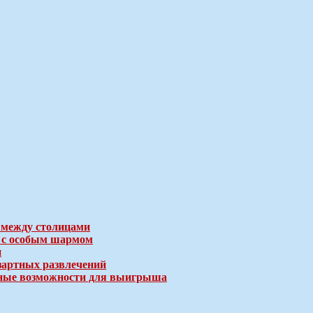
 между столицами
е с особым шармом
и
зартных развлечений
ичные возможности для выигрыша