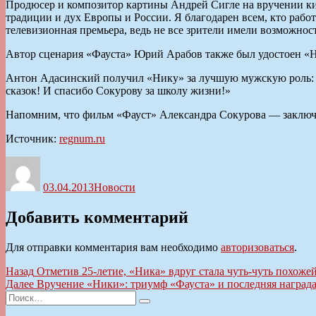
Продюсер и композитор картины Андрей Сигле на вручении кин
традиции и дух Европы и России. Я благодарен всем, кто работа
телевизионная премьера, ведь не все зрители имели возможност
Автор сценария «Фауста» Юрий Арабов также был удостоен «Н
Антон Адасинский получил «Нику» за лучшую мужскую роль: «
сказок! И спасибо Сокурову за школу жизни!»
Напомним, что фильм «Фауст» Александра Сокурова — заключит
Источник:
regnum.ru
Автор
Опубликовано
Рубрики
03.04.2013
Новости
Добавить комментарий
Для отправки комментария вам необходимо
авторизоваться
.
Навигация
Предыдущая
Назад
Отметив 25-летие, «Ника» вдруг стала чуть-чуть похоже
запись:
Следующая
Далее
Вручение «Ники»: триумф «Фауста» и последняя наград
по
Искать:
запись:
Поиск
записям