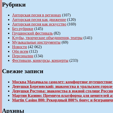
Рубрики
Авторская песня в регионах
(107)
Авторская песня как движение
(120)
Авторская песня как искусство
(169)
Без рубрики
(145)
Грушинский фестиваль
(82)
Клубы, творческие объединения, театры
(141)
Музыкальные инструменты
(69)
Новости
(42 062)
Обо всем
(112)
Персоналии
(134)
Фестивали, конкурсы, концерты
(233)
Свежие записи
Москва Махачкала самолет: комфортное путешествие
Девушки Березовский: знакомства в уральском город
Девушки Ростова: знакомства в южной столице Росси
Мартин Казино: Премиум-платформа для ценителей а
Martin Casino 800: Рекордный 800% бонус и безгран
Архивы