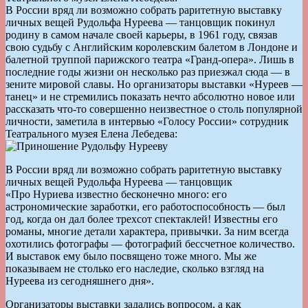
В России вряд ли возможно собрать раритетную выставку
личных вещей Рудольфа Нуреева — танцовщик покинул
родину в самом начале своей карьеры, в 1961 году, связав
свою судьбу с Английским королевским балетом в Лондоне и
балетной труппой парижского театра «Гранд-опера». Лишь в
последние годы жизни он несколько раз приезжал сюда — в
зените мировой славы. Но организаторы выставки «Нуреев —
танец» и не стремились показать нечто абсолютно новое или
рассказать что-то совершенно неизвестное о столь популярной
личности, заметила в интервью «Голосу России» сотрудник
Театрального музея Елена Лебедева:
В России вряд ли возможно собрать раритетную выставку
личных вещей Рудольфа Нуреева — танцовщик
«Про Нуриева известно бесконечно много: его
астрономические заработки, его работоспособность — был
год, когда он дал более трехсот спектаклей! Известны его
романы, многие детали характера, привычки. За ним всегда
охотились фотографы — фотографий бессчетное количество.
И выставок ему было посвящено тоже много. Мы же
показываем не столько его наследие, сколько взгляд на
Нуреева из сегодняшнего дня».
Организаторы выставки задались вопросом, а как