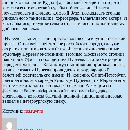
личных отношений Рудольфа, а больше смотреть на то, что
касается его творческой судьбы и биографии. Я хотел
поучаствовать в фильме, который будет раскрывать его как
уникального танцовщика, хореографа, талантливого актера. И
как сложного, но удивительно отзывчивого и по-настоящему
доброго человека».
«Нуреев — танец» — не просто выставка, а крупный сетевой
проект. Он охватывает четыре российских города, где уже
открыты или откроются в ближайшее время посвященные
Рудольфу Нурееву экспозиции. Помимо Москвы это столица
Башкирии Уфа — город детства Нуреева. Это также родной
город его матери — Казань, куда танцовщик приезжал не раз,
и где с согласия Нуреева проводится международный
балетный фестиваль его имени. И, конечно, Санкт-Петербург.
Здесь начиналась карьера Рудольфа Нуреева, и в Мариинском
театре уже открыта выставка его памяти. А 7 марта на
фестивале балета «Мариинский» покажут «Баядерку» —
спектакль, в котором будущий великий танцовщик впервые
вышел на петербургскую сцену.
Источник:
rus.ruvr.ru
Автор
Опубликовано
Рубрики