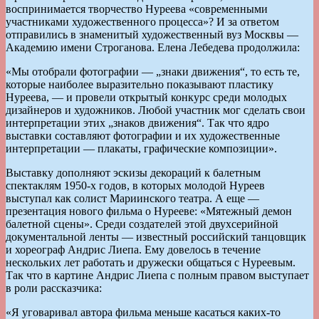
воспринимается творчество Нуреева «современными
участниками художественного процесса»? И за ответом
отправились в знаменитый художественный вуз Москвы —
Академию имени Строганова. Елена Лебедева продолжила:
«Мы отобрали фотографии — „знаки движения“, то есть те,
которые наиболее выразительно показывают пластику
Нуреева, — и провели открытый конкурс среди молодых
дизайнеров и художников. Любой участник мог сделать свои
интерпретации этих „знаков движения“. Так что ядро
выставки составляют фотографии и их художественные
интерпретации — плакаты, графические композиции».
Выставку дополняют эскизы декораций к балетным
спектаклям 1950-х годов, в которых молодой Нуреев
выступал как солист Мариинского театра. А еще —
презентация нового фильма о Нурееве: «Мятежный демон
балетной сцены». Среди создателей этой двухсерийной
документальной ленты — известный российский танцовщик
и хореограф Андрис Лиепа. Ему довелось в течение
нескольких лет работать и дружески общаться с Нуреевым.
Так что в картине Андрис Лиепа с полным правом выступает
в роли рассказчика:
«Я уговаривал автора фильма меньше касаться каких-то