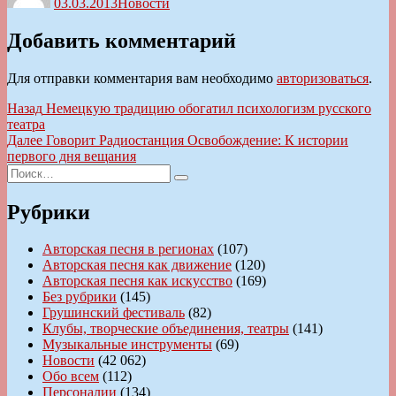
03.03.2013
Новости
Добавить комментарий
Для отправки комментария вам необходимо
авторизоваться
.
Навигация
Предыдущая
Назад
Немецкую традицию обогатил психологизм русского
запись:
театра
по
Следующая
Далее
Говорит Радиостанция Освобождение: К истории
записям
запись:
первого дня вещания
Искать:
Поиск
Рубрики
Авторская песня в регионах
(107)
Авторская песня как движение
(120)
Авторская песня как искусство
(169)
Без рубрики
(145)
Грушинский фестиваль
(82)
Клубы, творческие объединения, театры
(141)
Музыкальные инструменты
(69)
Новости
(42 062)
Обо всем
(112)
Персоналии
(134)