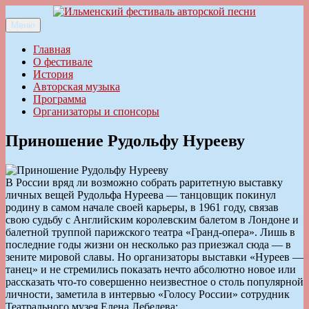
Перейти
к
Меню
Ильменский фестиваль авторской песни
содержимому
Главная
О фестивале
История
Авторская музыка
Программа
Организаторы и спонсоры
Приношение Рудольфу Нурееву
В России вряд ли возможно собрать раритетную выставку
личных вещей Рудольфа Нуреева — танцовщик покинул
родину в самом начале своей карьеры, в 1961 году, связав
свою судьбу с Английским королевским балетом в Лондоне и
балетной труппой парижского театра «Гранд-опера». Лишь в
последние годы жизни он несколько раз приезжал сюда — в
зените мировой славы. Но организаторы выставки «Нуреев —
танец» и не стремились показать нечто абсолютно новое или
рассказать что-то совершенно неизвестное о столь популярной
личности, заметила в интервью «Голосу России» сотрудник
Театрального музея Елена Лебедева: