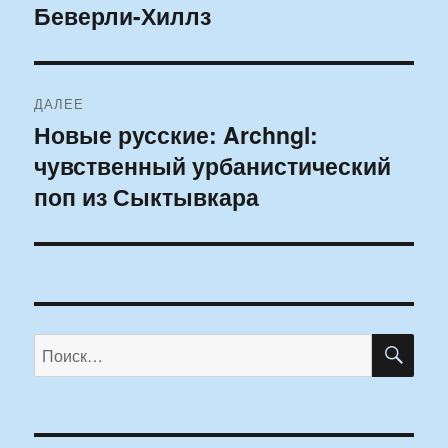
Беверли-Хиллз
запись:
записям
ДАЛЕЕ
Новые русские: Archngl:
Следующая
чувственный урбанистический
запись:
поп из Сыктывкара
ПО
Искать: