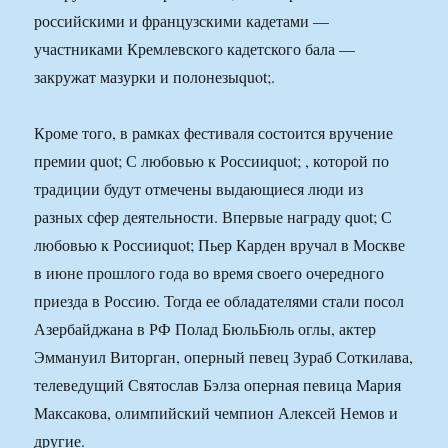
российскими и французскими кадетами —
участниками Кремлевского кадетского бала —
закружат мазурки и полонезыquot;.
Кроме того, в рамках фестиваля состоится вручение
премии quot; С любовью к Россииquot; , которой по
традиции будут отмечены выдающиеся люди из
разных сфер деятельности. Впервые награду quot; С
любовью к Россииquot; Пьер Карден вручал в Москве
в июне прошлого года во время своего очередного
приезда в Россию. Тогда ее обладателями стали посол
Азербайджана в РФ Полад БюльБюль оглы, актер
Эммануил Виторган, оперный певец Зураб Соткилава,
телеведущий Святослав Бэлза оперная певица Мария
Максакова, олимпийский чемпион Алексей Немов и
другие.