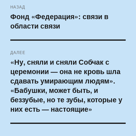
Навигация
НАЗАД
по
Фонд «Федерация»: связи в
Предыдущая
области связи
запись:
записям
ДАЛЕЕ
«Ну, сняли и сняли Собчак с
Следующая
церемонии — она не кровь шла
запись:
сдавать умирающим людям».
«Бабушки, может быть, и
беззубые, но те зубы, которые у
них есть — настоящие»