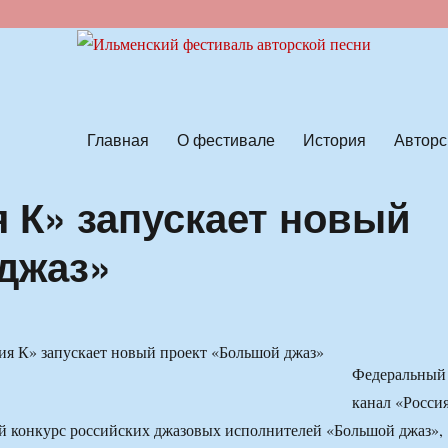
ской песни
Главная
О фестивале
История
Авторс
я К» запускает новый
джаз»
Федеральный
канал «Росси
й конкурс российских джазовых исполнителей «Большой джаз»,