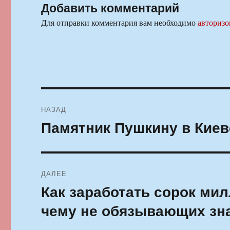
Добавить комментарий
Для отправки комментария вам необходимо
авторизо
Навигация
НАЗАД
по
Памятник Пушкину в Киев
Предыдущая
запись:
записям
ДАЛЕЕ
Как заработать сорок мил
Следующая
запись:
чему не обязывающих зн