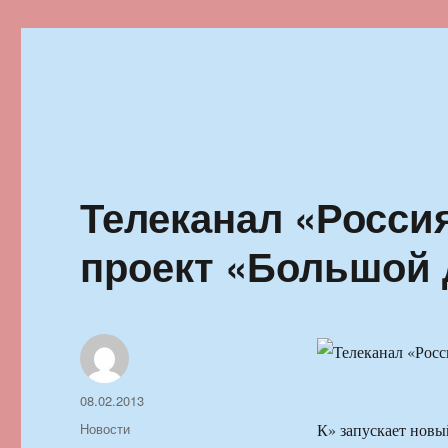
Ильменский фестиваль автор
Телеканал «Росси
проект «Большой 
Автор
Опубликовано
08.02.2013
Рубрики
Новости
К» запускает новы