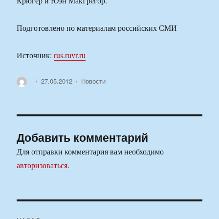
Крюгер и Юэн МакГрегор.
Подготовлено по материалам российских СМИ
Источник:
rus.ruvr.ru
Автор
Опубликовано
Рубрики
27.05.2012
Новости
Добавить комментарий
Для отправки комментария вам необходимо
авторизоваться
.
Навигация