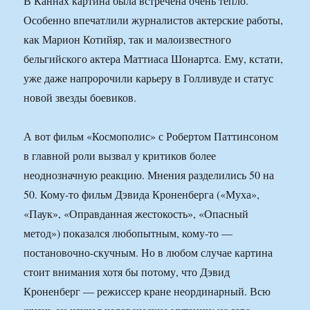
В Каннах картина была встречена очень тепло.
Особенно впечатлили журналистов актерские работы,
как Марион Котийяр, так и малоизвестного
бельгийского актера Маттиаса Шонартса. Ему, кстати,
уже даже напророчили карьеру в Голливуде и статус
новой звезды боевиков.
А вот фильм «Космополис» с Робертом Паттинсоном
в главной роли вызвал у критиков более
неоднозначную реакцию. Мнения разделились 50 на
50. Кому-то фильм Дэвида Кроненберга («Муха»,
«Паук», «Оправданная жестокость», «Опасный
метод») показался любопытным, кому-то —
постановочно-скучным. Но в любом случае картина
стоит внимания хотя бы потому, что Дэвид
Кроненберг — режиссер кране неординарный. Всю