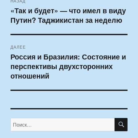
НАЗАД
по
«Так и будет» — что имел в виду
Предыдущая
Путин? Таджикистан за неделю
запись:
записям
ДАЛЕЕ
Россия и Бразилия: Состояние и
Следующая
перспективы двухсторонних
запись:
отношений
ПО
Искать: