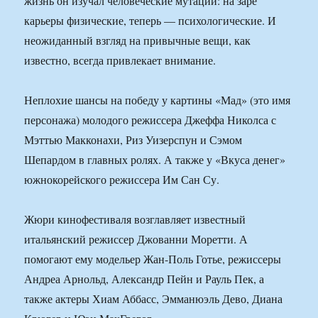
жизнь он изучал человеческие мутации: на заре
карьеры физические, теперь — психологические. И
неожиданный взгляд на привычные вещи, как
известно, всегда привлекает внимание.
Неплохие шансы на победу у картины «Мад» (это имя
персонажа) молодого режиссера Джеффа Николса с
Мэттью Макконахи, Риз Уизерспун и Сэмом
Шепардом в главных ролях. А также у «Вкуса денег»
южнокорейского режиссера Им Сан Су.
Жюри кинофестиваля возглавляет известный
итальянский режиссер Джованни Моретти. А
помогают ему модельер Жан-Поль Готье, режиссеры
Андреа Арнольд, Александр Пейн и Рауль Пек, а
также актеры Хиам Аббасс, Эмманюэль Дево, Диана