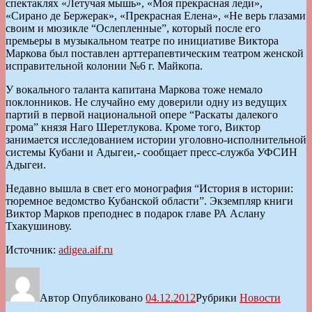
спектаклях «Летучая мышь», «Моя прекрасная леди»,
«Сирано де Бержерак», «Прекрасная Елена», «Не верь глазами
своим и мюзикле “Ослепленные”, который после его
премьеры в музыкальном театре по инициативе Виктора
Маркова был поставлен арттерапевтическим театром женской
исправительной колонии №6 г. Майкопа.
У вокального таланта капитана Маркова тоже немало
поклонников. Не случайно ему доверили одну из ведущих
партий в первой национальной опере “Раскаты далекого
грома” князя Наго Шеретлукова. Кроме того, Виктор
занимается исследованием истории уголовно-исполнительной
системы Кубани и Адыгеи,- сообщает пресс-служба УФСИН
Адыгеи.
Недавно вышла в свет его монография “История в истории:
тюремное ведомство Кубанской области”. Экземпляр книги
Виктор Марков преподнес в подарок главе РА Аслану
Тхакушинову.
Источник:
adigea.aif.ru
Автор
Опубликовано
04.12.2012
Рубрики
Новости