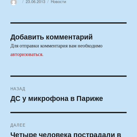
Автор
Опубликовано
Рубрики
23.06.2013
Новости
Добавить комментарий
Для отправки комментария вам необходимо
авторизоваться
.
Навигация
НАЗАД
по
ДС у микрофона в Париже
Предыдущая
запись:
записям
ДАЛЕЕ
Четыре человека пострадали в
Следующая