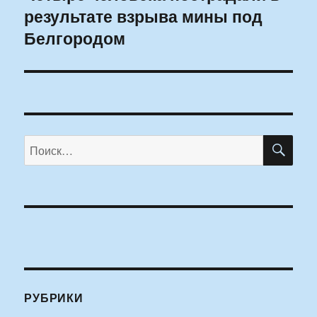
результате взрыва мины под
запись:
Белгородом
ПО
Искать:
РУБРИКИ